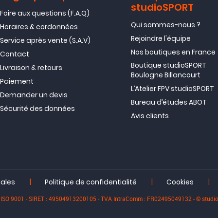
studioSPORT
Foire aux questions (F.A.Q)
Qui sommes-nous ?
Horaires & cordonnées
Rejoindre l'équipe
Service après vente (S.A.V)
Nos boutiques en France
Contact
Boutique studioSPORT
Livraison & retours
Boulogne Billancourt
Paiement
L’Atelier FPV studioSPORT
Demander un devis
Bureau d’études ABOT
Sécurité des données
Avis clients
|
|
|
gales
Politique de confidentialité
Cookies
iée ISO 9001 - SIRET : 49504913200105 - TVA IntraComm : FR02495049132 - © stu