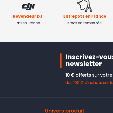
Revendeur DJI
Entrepôts en France
N°1 en France
stock en temps réel
Inscrivez-vous
newsletter
10 € offerts
sur votr
dès 100 € d’achats sur le
Univers produit