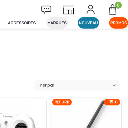
0
Livraison offerte dès 49€ d'achat
Expédit
ACCESSOIRES
MARQUES
NOUVEAU
PROMOS
Trier par
REFURB
- 15 €