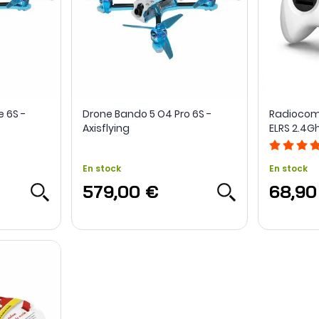
e 6S -
Drone Bando 5 O4 Pro 6S -
Radiocom
Axisflying
ELRS 2.4G
En stock
En stock
579,00 €
68,90