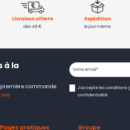
Livraison offerte
Expédition
dès 49 €
le jour même
 à la
Votre adresse email
e première commande
J'accepte les
conditions 
 site
confidentialité
Pages pratiques
Groupe