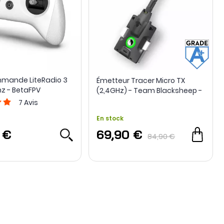
mande LiteRadio 3
Émetteur Tracer Micro TX
hz - BetaFPV
(2,4GHz) - Team Blacksheep -
Grade A+ - Occasion
7
Avis
En stock
 €
69,90 €
84,90 €