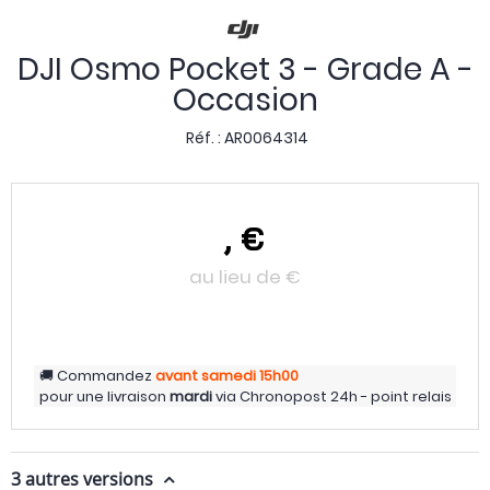
DJI Osmo Pocket 3 - Grade A -
Occasion
Réf. :
AR0064314
,
€
au lieu de
€
Commandez
avant samedi
15h00
pour une livraison
mardi
via
Chronopost 24h - point relais
3 autres versions