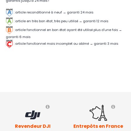
garantis jusqu'à 24 mois !
: article reconditionné à neuf → garanti 24 mois
: article en très bon état, très peu utilisé
→
garanti 12 mois
:
article fonctionnel en bon état ayant été utilisé plus d'une fois
→
garanti 6 mois
:
article fonctionnel mais incomplet ou abîmé
→
garanti 3 mois
Revendeur DJI
Entrepôts en France