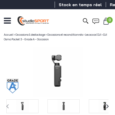
Stock en temps réel
Reven
0
Accueil
>
Occasions & destockage
>
Occasions et reconditionnés
>
Les occas' DJI
>
DJI
Osmo Pocket 3 - Grade A - Occasion