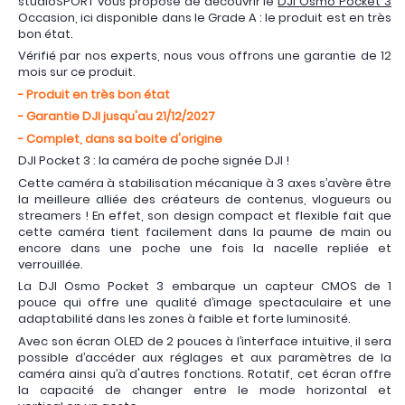
studioSPORT vous propose de découvrir le
DJI Osmo Pocket 3
Occasion, ici disponible dans le Grade A : le produit est en très
bon état.
Vérifié par nos experts, nous vous offrons une garantie de 12
mois sur ce produit.
- Produit en très bon état
- Garantie DJI jusqu'au 21/12/2027
- Complet, dans sa boite d'origine
DJI Pocket 3 : la caméra de poche signée DJI !
Cette caméra à stabilisation mécanique à 3 axes s’avère être
la meilleure alliée des créateurs de contenus, vlogueurs ou
streamers ! En effet, son design compact et flexible fait que
cette caméra tient facilement dans la paume de main ou
encore dans une poche une fois la nacelle repliée et
verrouillée.
La DJI Osmo Pocket 3 embarque un capteur CMOS de 1
pouce qui offre une qualité d’image spectaculaire et une
adaptabilité dans les zones à faible et forte luminosité.
Avec son écran OLED de 2 pouces à l’interface intuitive, il sera
possible d’accéder aux réglages et aux paramètres de la
caméra ainsi qu’à d'autres fonctions. Rotatif, cet écran offre
la capacité de changer entre le mode horizontal et