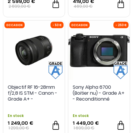
2 599,00 €
419,00 €
2 699,00 €
469,00 €
OCCASION
-20 %
OCCASION
Objectif RF 16-28mm
Sony Alpha 6700
f/2,8 IS STM - Canon -
(Boitier nu) - Grade A+
Grade A+ -
- Reconditionné
Reconditionné
En stock
En stock
1 249,00 €
1 449,00 €
1 299,00 €
1 699,00 €