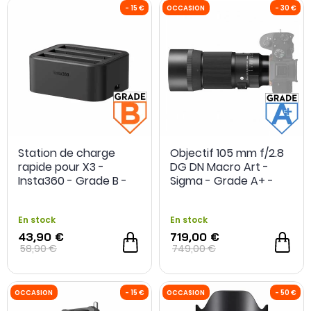
Station de charge
Objectif 105 mm f/2.8
rapide pour X3 -
DG DN Macro Art -
Insta360 - Grade B -
Sigma - Grade A+ -
Occasion
Reconditionné
En stock
En stock
43,90 €
719,00 €
58,90 €
749,00 €
OCCASION
- 600 €
OCCASION