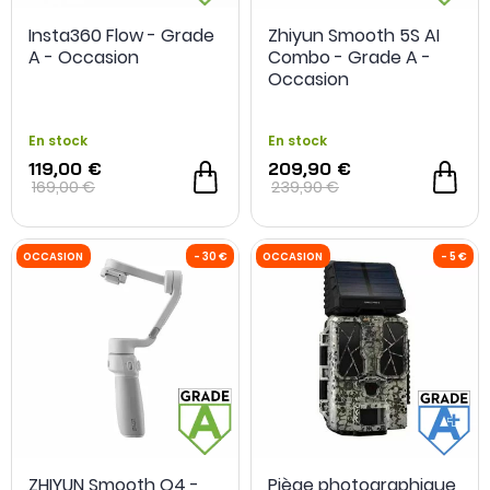
Insta360 Flow - Grade
Zhiyun Smooth 5S AI
A - Occasion
Combo - Grade A -
Occasion
En stock
En stock
119,00 €
209,90 €
169,00 €
239,90 €
OCCASION
- 800 €
OCCASION
ZHIYUN Smooth Q4 -
Piège photographique