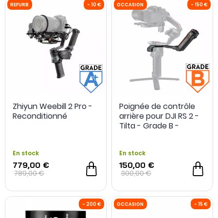
OCCASION
- 100 €
OCCASION
Zhiyun Weebill 2 Pro -
Poignée de contrôle
Reconditionné
arrière pour DJI RS 2 -
Tilta - Grade B -
Occasion
En stock
En stock
779,00 €
150,00 €
789,00 €
300,00 €