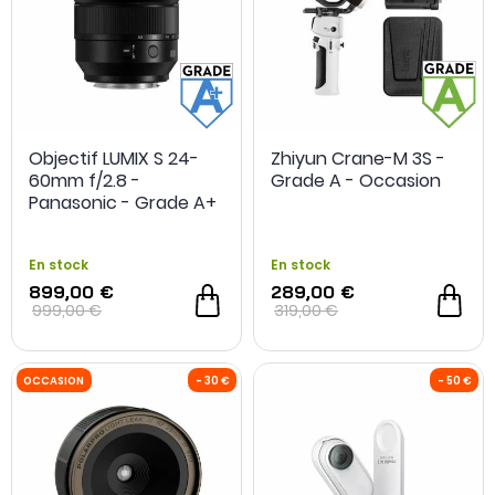
Objectif LUMIX S 24-
Zhiyun Crane-M 3S -
60mm f/2.8 -
Grade A - Occasion
Panasonic - Grade A+
- Occasion
En stock
En stock
899,00 €
289,00 €
999,00 €
319,00 €
OCCASION
- 50 €
OCCASION