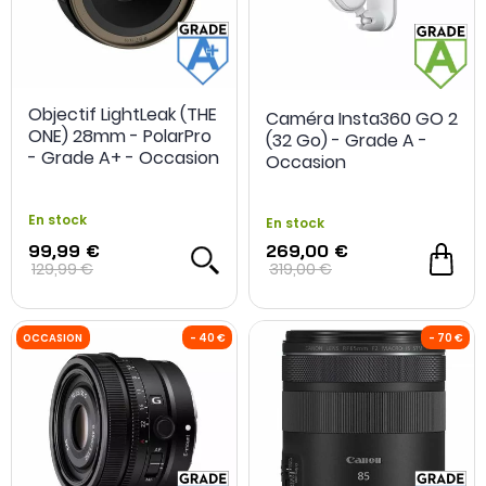
Objectif LightLeak (THE
Caméra Insta360 GO 2
ONE) 28mm - PolarPro
(32 Go) - Grade A -
- Grade A+ - Occasion
Occasion
En stock
En stock
99,99 €
269,00 €
129,99 €
319,00 €
REFURB
- 10 €
OCCASION