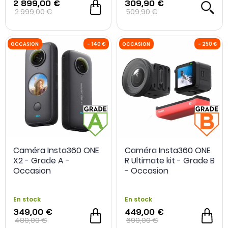
2 899,00 €
309,90 €
2 999,00 €
509,90 €
Caméra Insta360 ONE
Caméra Insta360 ONE
X2 - Grade A -
R Ultimate kit - Grade B
Occasion
- Occasion
OCCASION
- 140 €
OCCASION
En stock
En stock
349,00 €
449,00 €
489,00 €
699,00 €