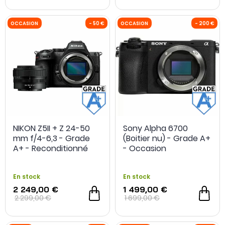
OCCASION
- 50 €
OCCASION
NIKON Z5II + Z 24-50
Sony Alpha 6700
mm f/4-6,3 - Grade
(Boitier nu) - Grade A+
A+ - Reconditionné
- Occasion
En stock
En stock
2 249,00 €
1 499,00 €
2 299,00 €
1 699,00 €