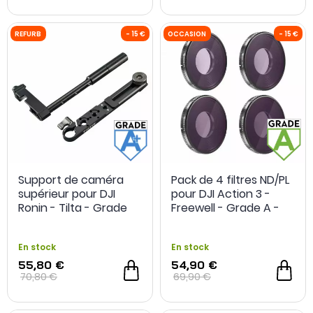
Support de caméra
Pack de 4 filtres ND/PL
supérieur pour DJI
pour DJI Action 3 -
Ronin - Tilta - Grade
Freewell - Grade A -
OCCASION
- 40 €
OCCASION
A+ - Reconditionné
Occasion
En stock
En stock
55,80 €
54,90 €
70,80 €
69,90 €