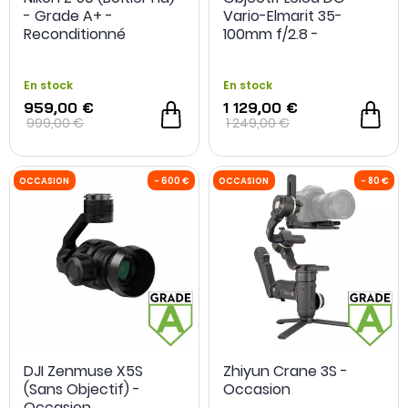
- Grade A+ -
Vario-Elmarit 35-
OCCASION
- 100 €
OCCASION
Reconditionné
100mm f/2.8 -
Panasonic - Grade A+
- Reconditionné
En stock
En stock
959,00 €
1 129,00 €
999,00 €
1 249,00 €
DJI Zenmuse X5S
Zhiyun Crane 3S -
(Sans Objectif) -
Occasion
Occasion