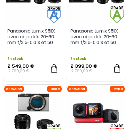
Panasonic Lumix S5IIX
Panasonic Lumix S5IIX
avec objectifs 20-60
avec objectifs 20-60
mm f/3.5-5.6 S et 50
mm f/3.5-5.6 S et 50
OCCASION
- 160 €
OCCASION
mm f/1.8 S - Grade A+
mm f/1.8 S - Grade A -
- Occasion
Occasion
En stock
En stock
2 549,00 €
2 399,00 €
2 799,00 €
2 799,00 €