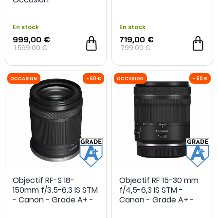
En stock
En stock
999,00 €
719,00 €
OCCASION
- 30 €
1 599,00 €
799,00 €
Objectif RF-S 18-
Objectif RF 15-30 mm
150mm f/3.5-6.3 IS STM
f/4,5-6,3 IS STM -
- Canon - Grade A+ -
Canon - Grade A+ -
Reconditionné
Reconditionné