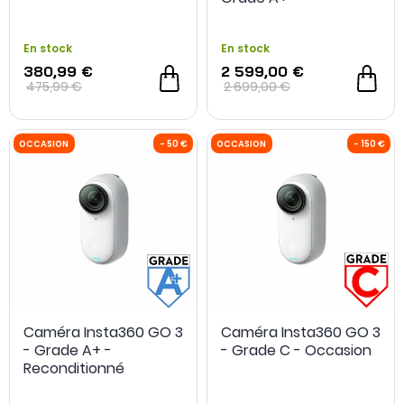
Reconditionné
En stock
En stock
380,99 €
2 599,00 €
475,99 €
2 699,00 €
Caméra Insta360 GO 3
Caméra Insta360 GO 3
- Grade A+ -
- Grade C - Occasion
Reconditionné
OCCASION
- 30 €
OCCASION