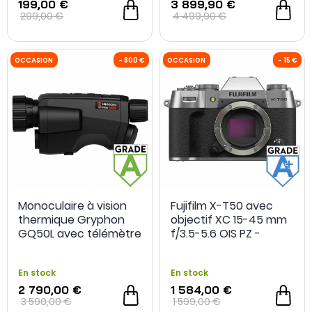
199,00 €
3 899,90 €
299,00 €
4 499,90 €
OCCASION
-18 %
OCCASION
Monoculaire à vision
Fujifilm X-T50 avec
thermique Gryphon
objectif XC 15-45 mm
GQ50L avec télémètre
f/3.5-5.6 OIS PZ -
laser - HIKMICRO -
Grade A+ -
Grade A - Occasion
Reconditionné
En stock
En stock
2 790,00 €
1 584,00 €
3 590,00 €
1 599,00 €