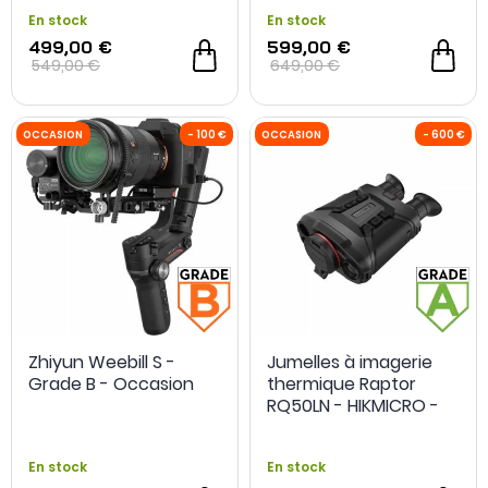
En stock
En stock
499,00 €
599,00 €
549,00 €
649,00 €
OCCASION
- 40 €
Zhiyun Weebill S -
Jumelles à imagerie
Grade B - Occasion
thermique Raptor
RQ50LN - HIKMICRO -
Grade A - Occasion
En stock
En stock