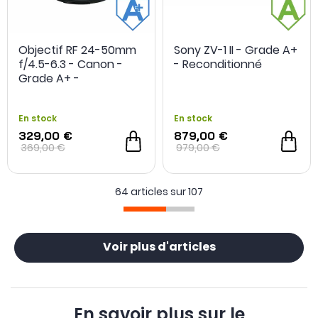
Objectif RF 24-50mm
Sony ZV-1 II - Grade A+
f/4.5-6.3 - Canon -
- Reconditionné
Grade A+ -
OCCASION
- 800 €
OCCASION
Reconditionné
En stock
En stock
329,00 €
879,00 €
369,00 €
979,00 €
64 articles sur
107
Voir plus d'articles
En savoir plus sur le