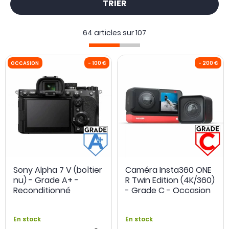
TRIER
:
article en très bon état ayant très peu été utilisé.
:
article fonctionnel en bon état ayant été utilisé plus
64 articles sur
107
d'une fois, pouvant comporter quelques traces
d'utilisation.
:
article fonctionnel mais incomplet ou abimé.
Notez que tous les produits d'occasion sont garantis en
fonction de leur conditionnement, entre 3 et 24 mois.
OCCASION
- 100 €
Sony Alpha 7 V (boîtier
Caméra Insta360 ONE
nu) - Grade A+ -
R Twin Edition (4K/360)
Reconditionné
- Grade C - Occasion
En stock
En stock