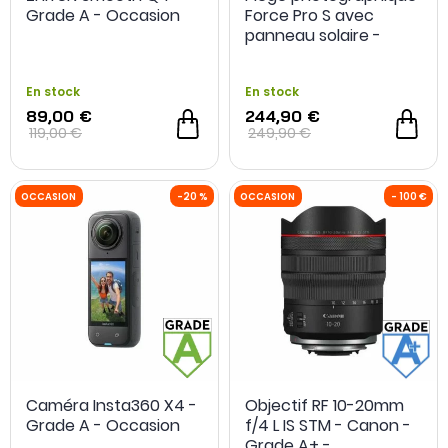
Grade A - Occasion
Force Pro S avec
panneau solaire -
Spypoint - Grade A+ -
Reconditionné
En stock
En stock
89,00 €
244,90 €
119,00 €
249,90 €
OCCASION
- 50 €
OCCASION
Caméra Insta360 X4 -
Objectif RF 10-20mm
Grade A - Occasion
f/4 L IS STM - Canon -
Grade A+ -