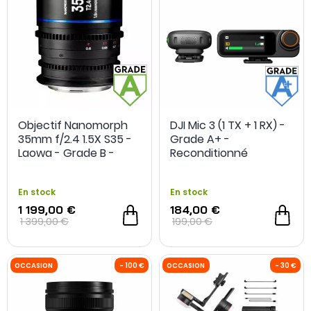
Objectif Nanomorph
DJI Mic 3 (1 TX + 1 RX) -
35mm f/2.4 1.5X S35 -
Grade A+ -
Laowa - Grade B -
Reconditionné
OCCASION
- 50 €
OCCASION
Occasion
En stock
En stock
1 199,00 €
184,00 €
1 399,00 €
199,00 €