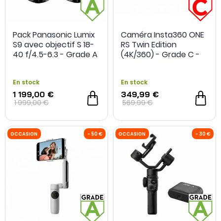
Pack Panasonic Lumix
Caméra Insta360 ONE
S9 avec objectif S 18-
RS Twin Edition
40 f/4.5-6.3 - Grade A
(4K/360) - Grade C -
- Occasion
Occasion
En stock
En stock
1 199,00 €
349,99 €
1 999,00 €
569,99 €
OCCASION
- 250 €
OCCASION