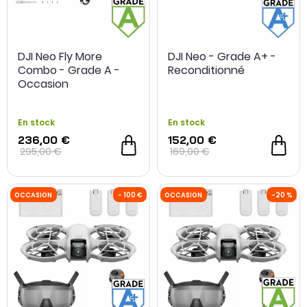
DJI Neo Fly More
DJI Neo - Grade A+ -
Combo - Grade A -
Reconditionné
OCCASION
- 140 €
OCCASION
Occasion
En stock
En stock
236,00 €
152,00 €
295,00 €
169,00 €