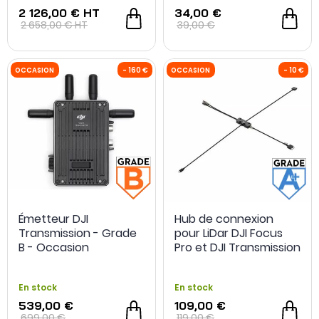
2 126,00 €
HT
34,00 €
2 658,00 €
HT
39,00 €
OCCASION
- 20 €
OCCASION
Émetteur DJI
Hub de connexion
Transmission - Grade
pour LiDar DJI Focus
B - Occasion
Pro et DJI Transmission
- Grade A+ -
Reconditionné
En stock
En stock
539,00 €
109,00 €
699,00 €
119,00 €