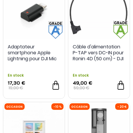
Adaptateur
Câble d'alimentation
smartphone Apple
P-TAP vers DC-IN pour
Lightning pour DJI Mic
Ronin 4D (50 cm) - DJI
3 - Grade A+ -
- Grade A - Occasion
Reconditionné
En stock
En stock
17,30 €
49,00 €
19,00 €
59,00 €
OCCASION
-20 %
OCCASION