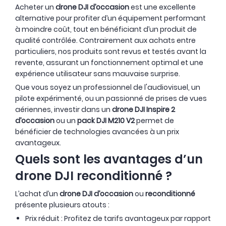
Acheter un
drone DJI d’occasion
est une excellente
alternative pour profiter d’un équipement performant
à moindre coût, tout en bénéficiant d’un produit de
OCCASION
- 10 €
OCCASION
qualité contrôlée. Contrairement aux achats entre
particuliers, nos produits sont revus et testés avant la
revente, assurant un fonctionnement optimal et une
expérience utilisateur sans mauvaise surprise.
Que vous soyez un professionnel de l'audiovisuel, un
pilote expérimenté, ou un passionné de prises de vues
aériennes, investir dans un
drone DJI Inspire 2
d’occasion
ou un
pack DJI M210 V2
permet de
bénéficier de technologies avancées à un prix
avantageux.
Quels sont les avantages d’un
drone DJI reconditionné ?
L’achat d’un
drone DJI d’occasion
ou
reconditionné
présente plusieurs atouts :
Prix réduit : Profitez de tarifs avantageux par rapport