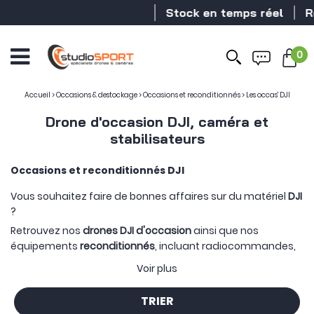
Stock en temps réel
Revendeur
0
Accueil
>
Occasions & destockage
>
Occasions et reconditionnés
>
Les occas' DJI
Drone d'occasion DJI, caméra et
stabilisateurs
Occasions et reconditionnés DJI
Vous souhaitez faire de bonnes affaires sur du matériel
DJI
?
Retrouvez nos
drones DJI d'occasion
ainsi que nos
équipements
reconditionnés
, incluant radiocommandes,
stabilisateurs, caméras et autres accessoires, tous
Voir plus
soigneusement
vérifiés et testés
avant chaque mise en
vente.
TRIER
Tous nos produits
d'occasion et reconditionnés
sont