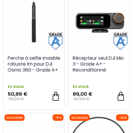
Perche à selfie invisible
Récepteur seul DJI Mic
robuste 1m pour DJI
3 - Grade A+ -
Osmo 360 - Grade A+
Reconditionné
- Occasion
En stock
En stock
50,99 €
89,00 €
OCCASION
- 15 €
OCCASION
55,99 €
99,00 €