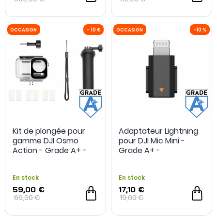
OCCASION
-18 %
OCCASION
Kit de plongée pour
Adaptateur Lightning
gamme DJI Osmo
pour DJI Mic Mini -
Action - Grade A+ -
Grade A+ -
Occasion
Reconditionné
En stock
En stock
59,00 €
17,10 €
69,00 €
19,00 €