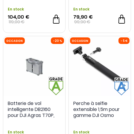
En stock
En stock
104,00 €
79,90 €
OCCASION
-20 %
OCCASION
119,00 €
99,90 €
Batterie de vol
Perche à selfie
intelligente DB2160
extensible 1,5m pour
pour DJI Agras T70P,
gamme DJI Osmo
T100 & DJI Flycart 100 -
Action - Grade A -
Grade A - Occasion
Occasion
En stock
En stock