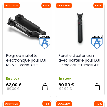
Poignée mallette
Perche d'extension
électronique pour DJI
avec batterie pour DJI
OCCASION
-10 %
OCCASION
RS 5 - Grade A+ -
Osmo 360 - Grade A+
Reconditionné
- Occasion
En stock
En stock
62,00 €
89,99 €
69,00 €
99,99 €