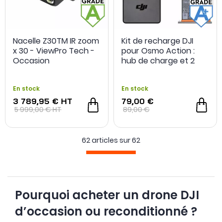
OCCASION
- 160 €
OCCASION
Nacelle Z30TM IR zoom
Kit de recharge DJI
x 30 - ViewPro Tech -
pour Osmo Action :
Occasion
hub de charge et 2
batteries - Grade A+ -
Reconditionné
En stock
En stock
3 789,95 €
HT
79,00 €
5 999,00 €
HT
89,00 €
62 articles sur
62
Pourquoi acheter un drone DJI
d’occasion ou reconditionné ?