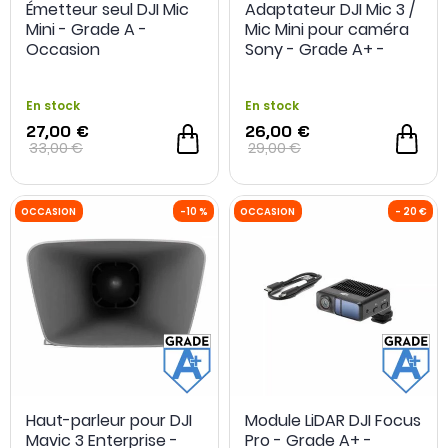
Émetteur seul DJI Mic
Adaptateur DJI Mic 3 /
Mini - Grade A -
Mic Mini pour caméra
Occasion
Sony - Grade A+ -
Reconditionné
En stock
En stock
27,00 €
26,00 €
33,00 €
29,00 €
Haut-parleur pour DJI
Module LiDAR DJI Focus
Mavic 3 Enterprise -
Pro - Grade A+ -
OCCASION
-10 %
OCCASION