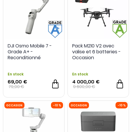
DJI Osmo Mobile 7 -
Pack M210 V2 avec
Grade A+ -
valise et 6 batteries -
OCCASION
-30 %
OCCASION
Reconditionné
Occasion
En stock
En stock
69,00 €
4 000,00 €
79,00 €
9 600,00 €