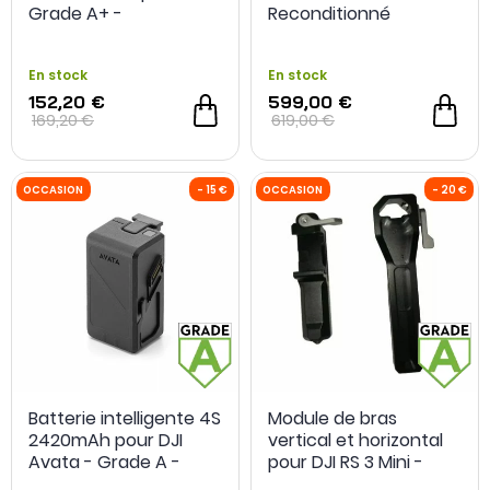
Grade A+ -
Reconditionné
Reconditionné
En stock
En stock
152,20 €
599,00 €
169,20 €
619,00 €
Batterie intelligente 4S
Module de bras
2420mAh pour DJI
vertical et horizontal
Avata - Grade A -
pour DJI RS 3 Mini -
Reconditionné
Grade A - Occasion