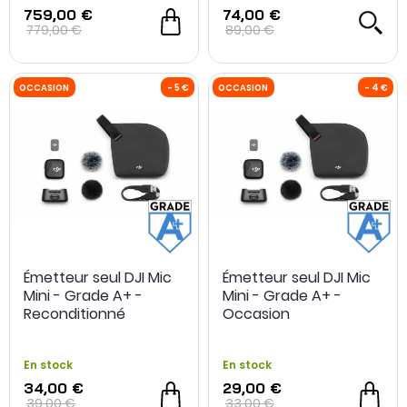
759,00 €
74,00 €
779,00 €
89,00 €
Émetteur seul DJI Mic
Émetteur seul DJI Mic
Mini - Grade A+ -
Mini - Grade A+ -
Reconditionné
Occasion
En stock
En stock
34,00 €
29,00 €
OCCASION
- 1 500 €
OCCASION
39,00 €
33,00 €