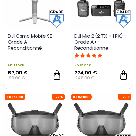
DJI Osmo Mobile SE -
DJI Mic 2 (2 TX + 1 RX) -
Grade A+ -
Grade A+ -
Reconditionné
Reconditionné
En stock
En stock
62,00 €
224,00 €
OCCASION
- 80 €
OCCASION
69,00 €
249,00 €