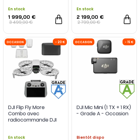
En stock
En stock
1 999,00 €
2 199,00 €
3 499,00 €
2 799,00 €
DJI Flip Fly More
DJI Mic Mini (1 TX + 1 RX)
Combo avec
- Grade A - Occasion
OCCASION
- 80 €
OCCASION
radiocommande DJI
RC 2 - Grade A+ -
Reconditionné
En stock
Bientôt dispo