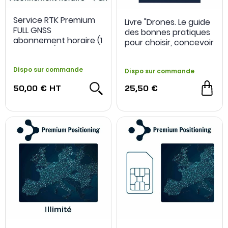
Service RTK Premium
Livre "Drones. Le guide
NOUVEAU
FULL GNSS
des bonnes pratiques
abonnement horaire (1
pour choisir, concevoir
an, France) - Premium
et opérer" 3ème
Positioning
édition
Dispo sur commande
Dispo sur commande
50,00 €
HT
25,50 €