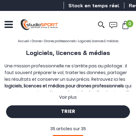
Stock en temps réel
Revendeur
0
Accueil
>
Drones
>
Drones professionnels
>
Logiciels, licences & médias
Logiciels, licences & médias
Une mission professionnelle ne s’arrête pas au pilotage : il
faut souvent préparer le vol, traiter les données, partager
les résultats et conserver un suivi précis. Retrouvez ici les
logiciels, licences et médias pour drones professionnels
qui
accompagnent ces étapes, depuis la planification jusqu’à
Voir plus
la production de cartes, de modèles 3D ou de rapports
directement exploitables.
TRIER
Ces solutions donnent une continuité au travail réalisé sur
le terrain, en transformant les images et les mesures
collectées en informations utiles à la décision.
35 articles sur
35
Des
logiciels de photogrammétrie et de cartographie par