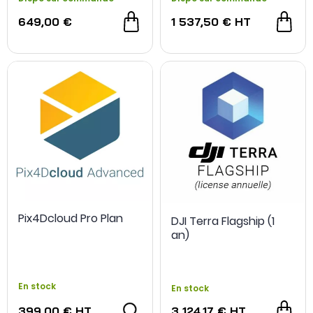
649,00 €
1 537,50 €
HT
Pix4Dcloud Pro Plan
DJI Terra Flagship (1
an)
En stock
En stock
399,00 €
HT
3 124,17 €
HT