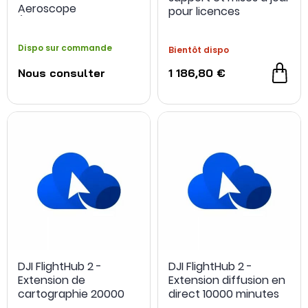
Aeroscope
pour licences
(déploiement serveur
perpétuelles
AWS Private Cloud)
Pix4Dmatic - Pix4D
Dispo sur commande
Bientôt dispo
Nous consulter
1 186,80 €
DJI FlightHub 2 -
DJI FlightHub 2 -
Extension de
Extension diffusion en
cartographie 20000
direct 10000 minutes
images