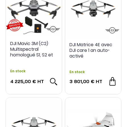
DJI Mavic 3M (C2)
DJI Matrice 4E avec
Multispectral
DJI care 1 an auto-
homologué S1, S2 et
activé
S3
En stock
En stock
4 225,00 €
HT
3 801,00 €
HT