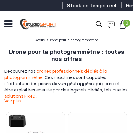
Stock en temps réel
Reven
0
Accueil
>
Drones pour la photogrammétrie
Drone pour la photogrammétrie : toutes
nos offres
Découvrez nos
drones professionnels dédiés à la
photogrammétrie
. Ces machines sont capables
d'effectuer des
prises de vue géotaggées
qui pourront
être exploitées ensuite par des logiciels dédiés, tels que les
solutions Pix4D
.
Voir plus
Certains de nos drones disposent de
systèmes RTK
, les
rendant compatible avec les réseaux de balises ou les
référentiels dynamiques, leur offrant ainsi une précision
centimétrique pour leur positionnement.