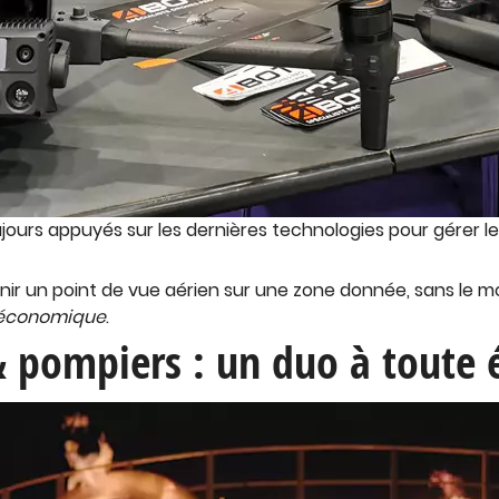
jours appuyés sur les dernières technologies pour gérer l
enir un point de vue aérien sur une zone donnée, sans le m
 économique
.
 pompiers : un duo à toute 