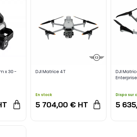
m x 30 -
DJI Matrice 4T
DJI Matric
Enterpris
En stock
Dispo sur
HT
5 704,00 €
HT
5 635