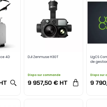
ice 4D
DJI Zenmuse H30T
UgCS Com
de gestio
Dispo sur commande
Dispo sur
HT
9 957,50 €
HT
9 790