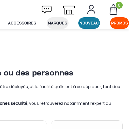
0
son offerte dès 49€ d'achat
Expédition le 
ACCESSOIRES
MARQUES
NOUVEAU
PROMOS
ns ou des personnes
à être déployés, et la facilité qu’ils ont à se déplacer, font des
ones sécurité
, vous retrouverez notamment l’expert du