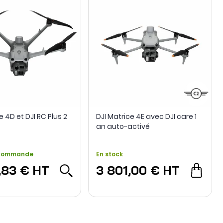
e 4D et DJI RC Plus 2
DJI Matrice 4E avec DJI care 1
e
an auto-activé
 commande
En stock
,83 €
HT
3 801,00 €
HT