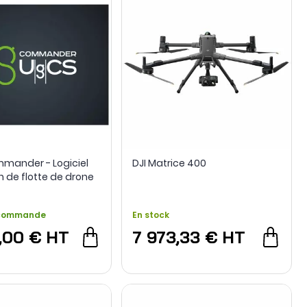
mander - Logiciel
DJI Matrice 400
n de flotte de drone
 commande
En stock
,00 €
HT
7 973,33 €
HT