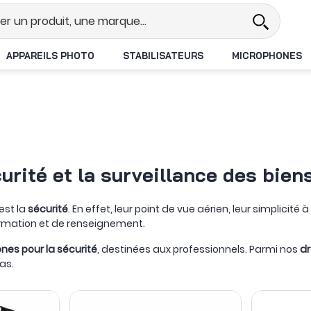
Revendeur DJI N°1 en France
Livrai
APPAREILS PHOTO
STABILISATEURS
MICROPHONES
urité et la surveillance des bie
est la
sécurité
. En effet, leur point de vue aérien, leur simplicité 
nformation et de renseignement.
nes pour la sécurité
, destinées aux professionnels. Parmi nos
dr
as.