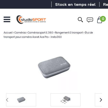
Stock en temps réel
Reve
0
Accueil
>
Caméras
>
Caméras sport & 360
>
Rangement & transport
>
Étui de
transport pour caméra Ace et Ace Pro - Insta360