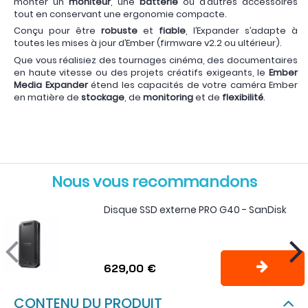
monter un
moniteur
, une
batterie
ou d’autres accessoires
tout en conservant une ergonomie compacte.
Conçu pour être
robuste
et
fiable
, l’Expander s’adapte à
toutes les mises à jour d’Ember (firmware v2.2 ou ultérieur).
Que vous réalisiez des tournages cinéma, des documentaires
en haute vitesse ou des projets créatifs exigeants, le
Ember
Media Expander
étend les capacités de votre caméra Ember
en matière de
stockage
, de
monitoring
et de
flexibilité
.
Nous vous recommandons
Disque SSD externe PRO G40 - SanDisk
629,00 €
CONTENU DU PRODUIT