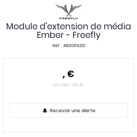
Module d'extension de média
Ember - Freefly
Réf. :
AR0059251
,
€
au lieu de
€
Recevoir une alerte