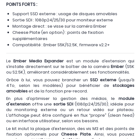
POINTS FORTS :
Support SSD externe : usage de disques amovibles
Sortie SDI : 1080p24/25/30 pour moniteur externe
Montage direct : se visse sur la caméra Ember
Cheese Plate (en option) : points de fixation
supplémentaires
Compatibilité : Ember S5K/S2.5K, firmware v2.2+
Le
Ember Media Expander
est un module d’extension qui
s’installe directement sur le boîtier de la caméra
Ember
(S5K
ou S2.5K), améliorant considérablement ses fonctionnalités.
Grâce à lui, vous pouvez brancher un
SSD externe
(jusqu’à
4 To, selon les modèles) pour bénéficier de
stockages
amovibles
et de la fonction pre-record.
En plus d’optimiser la gestion des médias, le
module
d'extension
offre une
sortie SDI
(1080p24/25/30), idéale pour
du monitoring externe ou un retour vidéo sur plateau.
L’affichage peut être configuré en flux “propre” (clean feed)
ou en interface utilisateur, selon vos besoins.
Le kit inclut la plaque d’extension, des vis M3 et des points de
fixation optionnels pour
Cheese Plate
. Ainsi, vous pouvez