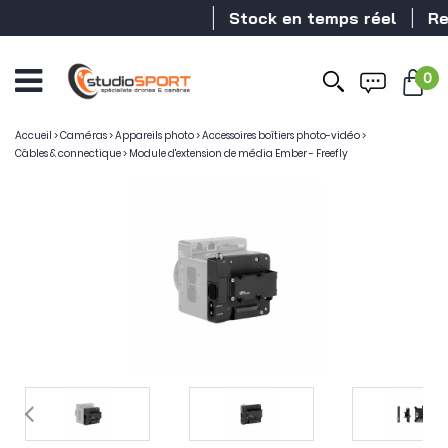
Stock en temps réel
Reve
0
Accueil
>
Caméras
>
Appareils photo
>
Accessoires boîtiers photo-vidéo
>
Câbles & connectique
>
Module d'extension de média Ember - Freefly