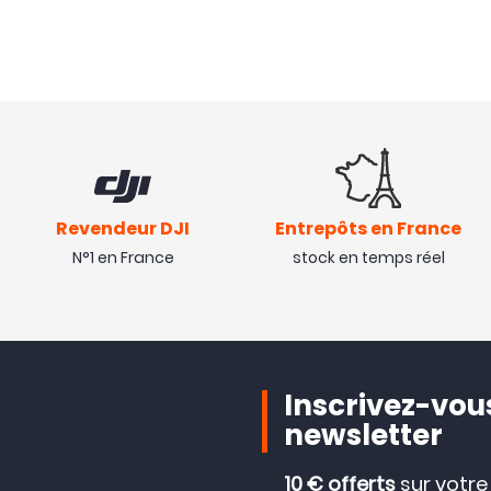
Revendeur DJI
Entrepôts en France
N°1 en France
stock en temps réel
Inscrivez-vous
newsletter
10 € offerts
sur votr