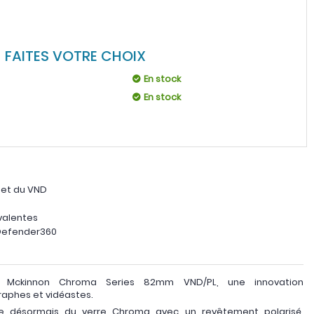
FAITES VOTRE CHOIX
En stock
En stock
n et du VND
valentes
Defender360
ro Mckinnon Chroma Series 82mm VND/PL, une innovation
raphes et vidéastes.
re désormais du verre Chroma avec un revêtement polarisé,