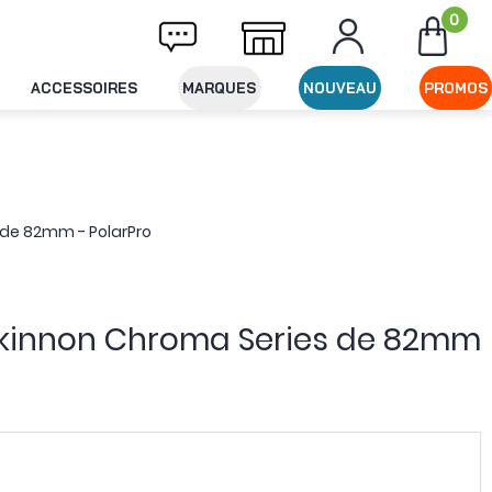
0
ivraison offerte dès 49€ d'achat
Expéditio
ACCESSOIRES
MARQUES
NOUVEAU
PROMOS
 de 82mm - PolarPro
Mckinnon Chroma Series de 82mm