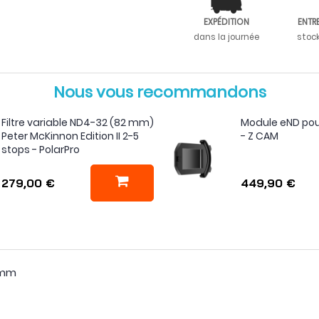
EXPÉDITION
ENTR
dans la journée
stoc
Nous vous recommandons
Filtre variable ND4-32 (82 mm)
Module eND po
Peter McKinnon Edition II 2-5
- Z CAM
stops - PolarPro
279,00 €
449,90 €
82mm