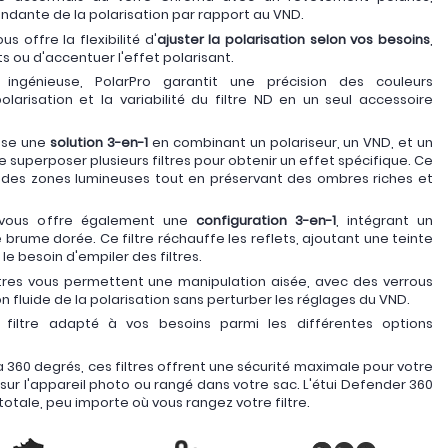
ndante de la polarisation par rapport au VND.
s offre la flexibilité d'
ajuster la polarisation selon vos besoins
,
ets ou d'accentuer l'effet polarisant.
ngénieuse, PolarPro garantit une précision des couleurs
olarisation et la variabilité du filtre ND en un seul accessoire
pose une
solution 3-en-1
en combinant un polariseur, un VND, et un
 de superposer plusieurs filtres pour obtenir un effet spécifique. Ce
ur des zones lumineuses tout en préservant des ombres riches et
vous offre également une
configuration 3-en-1
, intégrant un
e brume dorée. Ce filtre réchauffe les reflets, ajoutant une teinte
le besoin d'empiler des filtres.
tres vous permettent une manipulation aisée, avec des verrous
on fluide de la polarisation sans perturber les réglages du VND.
 filtre adapté à vos besoins parmi les différentes options
 360 degrés, ces filtres offrent une sécurité maximale pour votre
ur l'appareil photo ou rangé dans votre sac. L'étui Defender 360
otale, peu importe où vous rangez votre filtre.