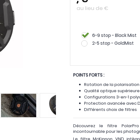
au lieu de
€
6-9 stop - Black Mist
2-5 stop - GoldMist
POINTS FORTS :
Rotation de la polarisatio
Qualité optique supérieure
Configurations 3-en-1 poly
Protection avancée avec 
Différents choix de filtres
Découvrez le filtre PolarP
incontournable pour les photog
Le filtre McKinnon VND intèg