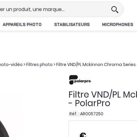
l
Revendeur DJI N°1 en France
L
APPAREILS PHOTO
STABILISATEURS
MICROPHONES
photo-vidéo
>
Filtres photo
>
Filtre VND/PL Mckinnon Chroma Series
Filtre VND/PL 
- PolarPro
Réf. :
AR0057250
,
€