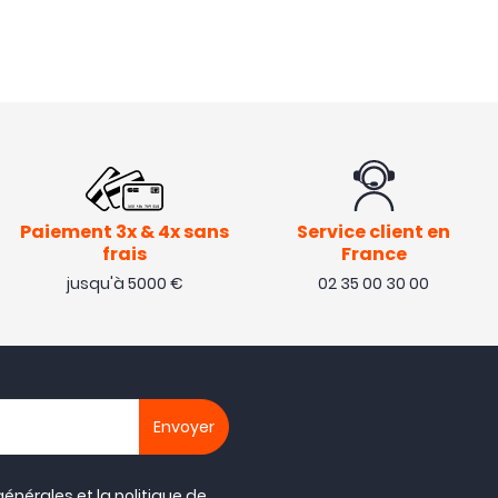
Paiement 3x & 4x sans
Service client en
frais
France
jusqu'à 5000 €
02 35 00 30 00
générales
et la
politique de