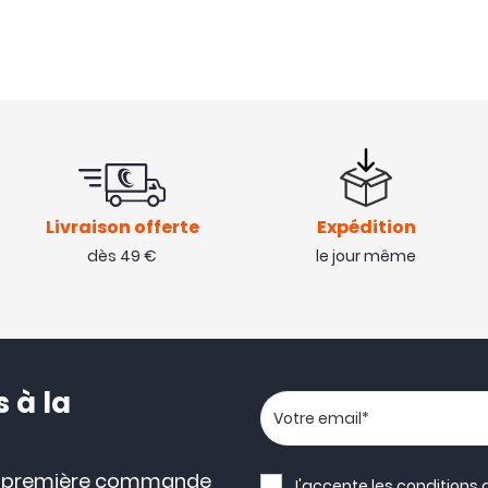
Livraison offerte
Expédition
dès 49 €
le jour même
 à la
Votre adresse email
e première commande
J'accepte les
conditions 