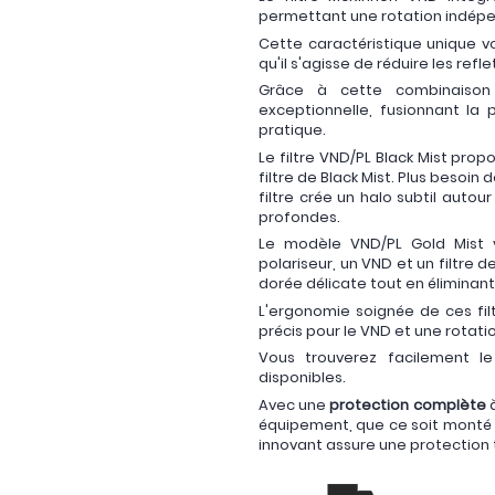
permettant une rotation indépe
Cette caractéristique unique vou
qu'il s'agisse de réduire les refl
Grâce à cette combinaison i
exceptionnelle, fusionnant la p
pratique.
Le filtre VND/PL Black Mist pro
filtre de Black Mist. Plus besoin
filtre crée un halo subtil auto
profondes.
Le modèle VND/PL Gold Mist 
polariseur, un VND et un filtre d
dorée délicate tout en éliminant 
L'ergonomie soignée de ces fil
précis pour le VND et une rotati
Vous trouverez facilement le
disponibles.
Avec une
protection complète
à
équipement, que ce soit monté s
innovant assure une protection t