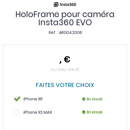
HoloFrame pour caméra
Insta360 EVO
Réf. :
AR0042006
,
€
au lieu de
€
FAITES VOTRE CHOIX
iPhone XR
En stock
iPhone XS MAX
En stock