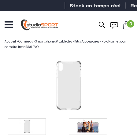
Stock en temps réel
Reve
0
Accueil
>
Caméras
>
Smartphones & tablettes
>
Kits d'accessoires
>
HoloFrame pour
caméra Insta360 EVO