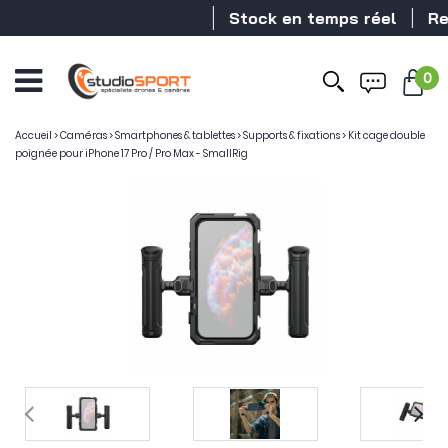
Stock en temps réel
Reve
0
Accueil
>
Caméras
>
Smartphones & tablettes
>
Supports & fixations
>
Kit cage double
poignée pour iPhone 17 Pro / Pro Max - SmallRig