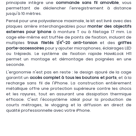
principale intègre une
commande sans fil amovible
, vous
permettant de déclencher l'enregistrement à distance
jusqu'à 10 mètres.
Pensé pour une polyvalence maximale, le kit est livré avec des
plaques arrière interchangeables pour
monter des objectifs
externes pour Iphone
à monture T ou à filetage 17 mm. La
cage elle-même est truffée de points de fixation, incluant de
multiples
trous filetés 1/4"-20 anti-torsion
et des
griffes
porte-accessoires
pour y ajouter microphones, éclairages LED
ou trépieds. Le système de fixation rapide HawkLock H11
permet un montage et démontage des poignées en une
seconde.
L'ergonomie n'est pas en reste : le design ajouré de la cage
garantit un
accès complet à tous les boutons et ports
, et à la
recharge sans fil de l'iPhone. La construction entièrement
métallique offre une protection supérieure contre les chocs
et les rayures, tout en assurant une dissipation thermique
efficace. C'est l'écosystème idéal pour la production de
courts métrages, le vlogging et la diffusion en direct de
qualité professionnelle avec votre iPhone.