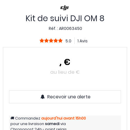
Kit de suivi DJI OM 8
Réf. :
AR0063450
5.0
1 Avis
,
€
au lieu de
€
Recevoir une alerte
Commandez
aujourd'hui
avant 15h00
pour une livraison
samedi
via
Chronopost 24h - point relais