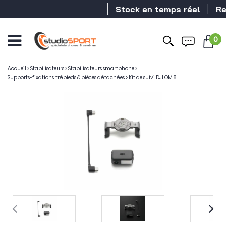
Stock en temps réel
Reve
0
Accueil
>
Stabilisateurs
>
Stabilisateurs smartphone
>
Supports-fixations, trépieds & pièces détachées
>
Kit de suivi DJI OM 8