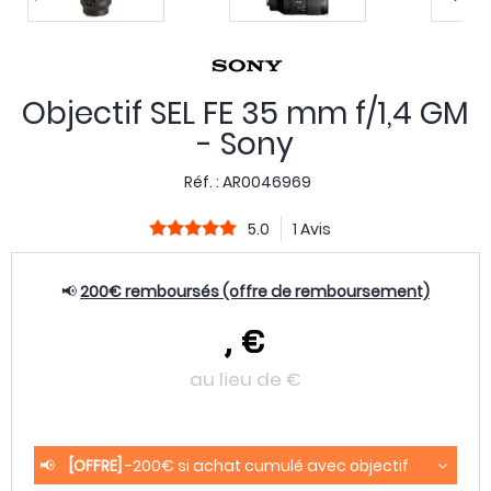
Objectif SEL FE 35 mm f/1,4 GM
- Sony
Réf. :
AR0046969
5.0
1 Avis
📢
200€ remboursés (offre de remboursement)
,
€
au lieu de
€
📢
[OFFRE]
-200€ si achat cumulé avec objectif