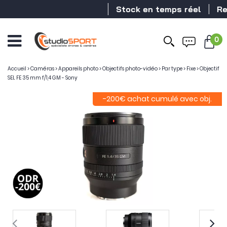
Stock en temps réel
Reve
0
Accueil
>
Caméras
>
Appareils photo
>
Objectifs photo-vidéo
>
Par type
>
Fixe
>
Objectif
SEL FE 35 mm f/1,4 GM - Sony
-200€ achat cumulé avec obj.