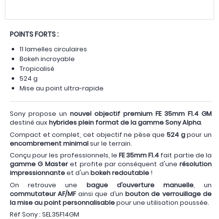
POINTS FORTS :
11 lamelles circulaires
Bokeh incroyable
Tropicalisé
524 g
Mise au point ultra-rapide
Sony propose un
nouvel objectif premium FE 35mm F1.4 GM
destiné aux
hybrides plein format de la gamme Sony Alpha
.
Compact et complet, cet objectif ne pèse que
524 g
pour un
encombrement minimal
sur le terrain.
Conçu pour les professionnels, le
FE 35mm F1.4
fait partie de la
gamme G Master
et profite par conséquent d'une
résolution
impressionnante
et d'un
bokeh redoutable
!
On retrouve une
bague d’ouverture manuelle
, un
commutateur AF/MF
ainsi que d’un
bouton de verrouillage
de
la mise au point personnalisable
pour une utilisation poussée.
Réf Sony : SEL35F14GM