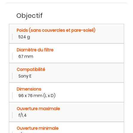
Objectif
Poids (sans couvercles et pare-soleil)
524 g
Diamètre du filtre
67 mm
Compatibilité
Sony E
Dimensions
96 x 76 mm (L x D)
Ouverture maximale
f/1,4
Ouverture minimale