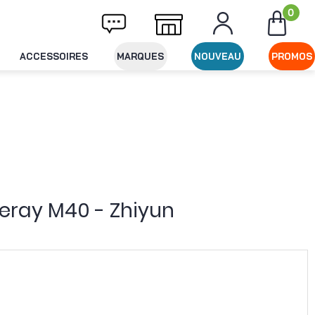
0
ivraison offerte dès 49€ d'achat
Expéditio
ACCESSOIRES
MARQUES
NOUVEAU
PROMOS
eray M40 - Zhiyun