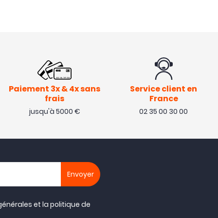
Paiement 3x & 4x sans
Service client en
frais
France
jusqu'à 5000 €
02 35 00 30 00
générales
et la
politique de