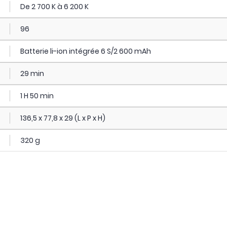
De 2 700 K à 6 200 K
96
Batterie li-ion intégrée 6 S/2 600 mAh
29 min
1 H 50 min
136,5 x 77,8 x 29 (L x P x H)
320 g