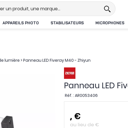
l
Revendeur DJI N°1 en France
L
APPAREILS PHOTO
STABILISATEURS
MICROPHONES
de lumière
>
Panneau LED Fiveray M40 - Zhiyun
Panneau LED Fiv
Réf. :
AR0053406
,
€
au lieu de
€