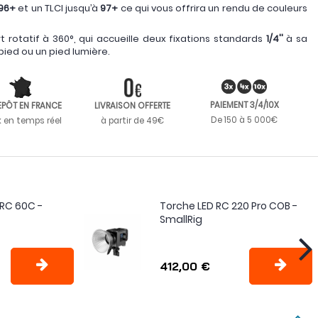
96+
et un TLCI jusqu’à
97+
ce qui vous offrira un rendu de couleurs
t rotatif à 360°, qui accueille deux fixations standards
1/4''
à sa
pied ou un pied lumière.
PAIEMENT 3/4/10X
EPÔT EN FRANCE
LIVRAISON OFFERTE
De 150 à 5 000€
k en temps réel
à partir de 49€
 RC 60C -
Torche LED RC 220 Pro COB -
SmallRig
412,00 €