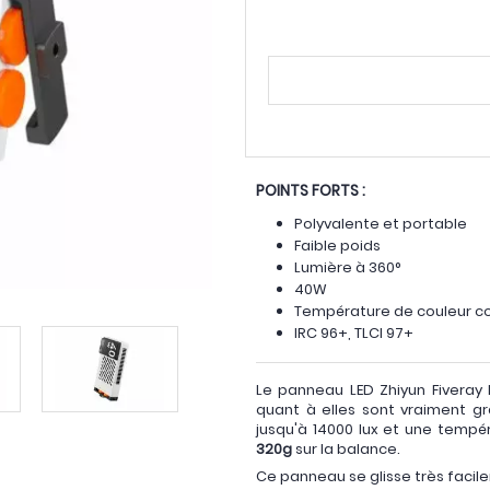
POINTS FORTS :
Polyvalente et portable
Faible poids
Lumière à 360°
40W
Température de couleur co
IRC 96+, TLCI 97+
Le panneau LED Zhiyun Fiveray M
quant à elles sont vraiment g
jusqu'à 14000 lux et une tempé
320g
sur la balance.
Ce panneau se glisse très facil