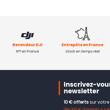
Revendeur DJI
Entrepôts en France
N°1 en France
stock en temps réel
Inscrivez-vous
newsletter
10 € offerts
sur votr
dès 100 € d’achats sur le