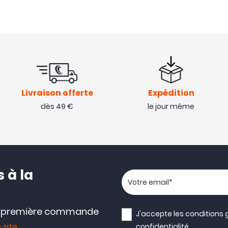
Livraison offerte
Expédition
dès 49 €
le jour même
 à la
Votre adresse email
e première commande
J'accepte les
conditions 
 site
confidentialité