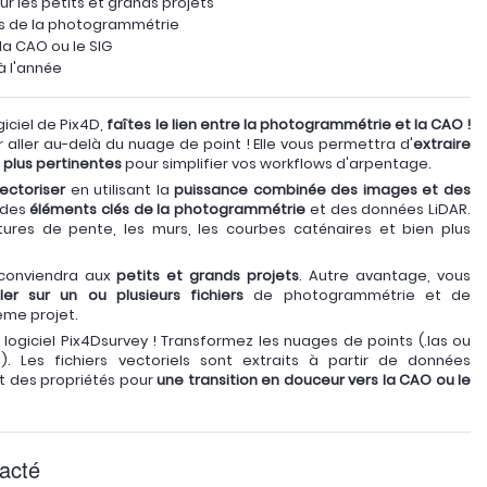
our les petits et grands projets
és de la photogrammétrie
la CAO ou le SIG
à l'année
giciel de Pix4D,
faîtes le lien entre la photogrammétrie et la CAO !
 aller au-delà du nuage de point ! Elle vous permettra d'
extraire
 plus pertinentes
pour simplifier vos workflows d'arpentage.
ectoriser
en utilisant la
puissance combinée des images et des
 des
éléments clés de la photogrammétrie
et des données LiDAR.
tures de pente, les murs, les courbes caténaires et bien plus
l conviendra aux
petits et grands projets
. Autre avantage, vous
ller sur un ou plusieurs fichiers
de photogrammétrie et de
me projet.
logiciel Pix4Dsurvey ! Transformez les nuages de points (.las ou
xf). Les fichiers vectoriels sont extraits à partir de données
t des propriétés pour
une transition en douceur vers la CAO ou le
acté