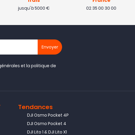
frais
France
jusqu'à 5000 €
02 35 00 30 00
générales
et la
politique de
T
Tendances
DJI Osmo Pocket 4P
DJI Osmo Pocket 4
DJI Lito 1 & DJI Lito X1