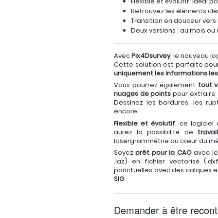
Flexible et évolutif, idéal p
Retrouvez les éléments cl
Transition en douceur vers 
Deux versions : au mois ou 
Avec
Pix4Dsurvey
, le nouveau lo
Cette solution est parfaite pour
uniquement les informations les
Vous pourrez également
tout
v
nuages de points
pour extraire
Dessinez les bordures, les rup
encore.
Flexible et évolutif
, ce logicie
aurez la possibilité de
travai
lasergrammétrie au cœur du mê
Soyez
prêt pour la CAO
avec le 
.laz) en fichier vectorisé (.d
ponctuelles avec des calques e
SIG
.
Demander à être recont