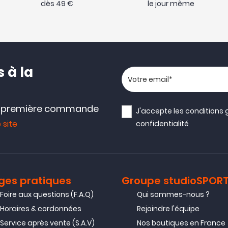
dès 49 €
le jour même
 à la
Votre adresse email
e première commande
J'accepte les
conditions 
 site
confidentialité
ges pratiques
Groupe studioSPOR
Foire aux questions (F.A.Q)
Qui sommes-nous ?
Horaires & cordonnées
Rejoindre l'équipe
Service après vente (S.A.V)
Nos boutiques en France