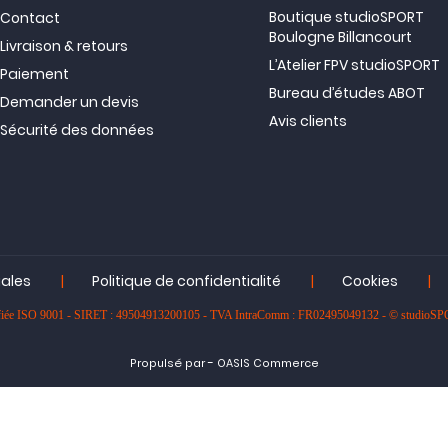
Boutique studioSPORT
Contact
Boulogne Billancourt
Livraison & retours
L’Atelier FPV studioSPORT
Paiement
Bureau d’études ABOT
Demander un devis
Avis clients
Sécurité des données
|
|
|
gales
Politique de confidentialité
Cookies
rtifiée ISO 9001 - SIRET : 49504913200105 - TVA IntraComm : FR02495049132 - © studioS
-
Propulsé par
OASIS Commerce