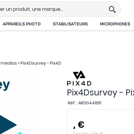
éel
Revendeur DJI N°1 en France
APPAREILS PHOTO
STABILISATEURS
MICROPHONES
 & médias
>
Pix4Dsurvey - Pix4D
Pix4Dsurvey - P
Réf. :
AR0044881
,
€
au lieu de
€