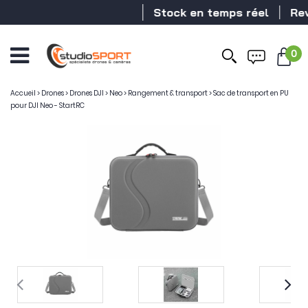
Stock en temps réel
Reven
0
Accueil
>
Drones
>
Drones DJI
>
Neo
>
Rangement & transport
>
Sac de transport en PU
pour DJI Neo - StartRC