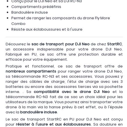
Conçu pour le DJI Neo et sa DJI RC-N3
Compartiments prédéfinis
Bandoulière incluse
Permet de ranger les composants du drone Fly More
Combo
Résiste aux éclaboussures et à l'usure
Découvrez le
sac de transport pour DJI Neo
de chez
StartRC
,
un accessoire indispensable pour votre drone DJI Neo.
Fabriqué en PU, ce sac offre une protection durable et
efficace pour votre équipement.
Pratique et fonctionnel, ce sac de transport offre de
nombreux compartiments
pour ranger votre drone DJI Neo,
sa télécommande RC-N3 et ses accessoires. Vous pouvez y
ranger des câbles de charge, l'étui de charge avec ses 3
batteries ou encore des accessoires tierces via sa pochette
interne. . Sa
compatibilité avec le drone DJI Neo
et la
télécommande RC-N3 fait de ce sac un choix idéal pour les
utilisateurs de la marque. Vous pourrez ainsi transporter votre
drone à la main via la hanse prévu à cet effet, ou à l'épaule
avec la
bandoulière incluse
.
Le sac de transport StartRC en PU pour DJI Neo est conçu
pour
résister à l'usure et aux éclaboussures
. Sa doublure en