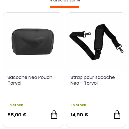
14 articles sur
14
Les solutions de stockages et de transport pour DJI Neo
sont des
accessoires
incontournables
à acquérir.
Sacoche Neo Pouch -
Strap pour sacoche
Torvol
Neo - Torvol
En stock
En stock
55,00 €
14,90 €