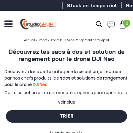
Stock en temps réel
Reven
0
Accueil
>
Drones
>
Drones DJI
>
Neo
>
Rangement & transport
Découvrez les sacs à dos et solution de
rangement pour le drone DJI Neo
Découvrez dans cette catégorie la sélection, effectuée
par nos chefs produits, de
sacs et solutions de rangement
pour le drone
DJI Neo
.
Cette sélection offre une variété d’options pour répondre à
vos besoins :
sac à dos
,
sacoche
,
valise de transport
ou
Voir plus
encore sac adapté pour les formats cabine. Que ce soit
des solutions de rangements conçues par
DJI
ou par
TRIER
d’autres
marques spécialisées
telles que PGYTECH, vous
trouverez votre bonheur en matière de stockage et de
transport du DJI Neo.