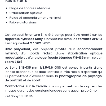
POINTS FORTS :
Plage de focales étendue
Stabilisation optique
Poids et encombrement minimal
Faible distorsions
Cet objectif (
monture E
), a été conçu pour être monté sur les
appareils hybrides Sony
. Compatible avec les
formats APS-C
,
il est équivalent
27-202.5 mm
.
Ultra-polyvalent
, cet objectif profite d'un
encombrement
minimal
, d'un
poids réduit
, d'une
stabilisation optique
redoutable
et d'une
plage focale étendue
(
18-135 mm
, soit un
zoom 7,5x
).
Le Sony
E 18-135 mm f/3,5-5,6 OSS
est conçu à partir d'une
lentille asphérique et deux lentilles à très faible dispersion qui
lui permettent d'exceller dans la
photographie de paysage
,
de
portrait
et de
sport
.
Confortable sur le terrain
, il vous permettra de capter des
images durant des
sessions longues
sans aucun problème !
Ref Sony : SEL18135