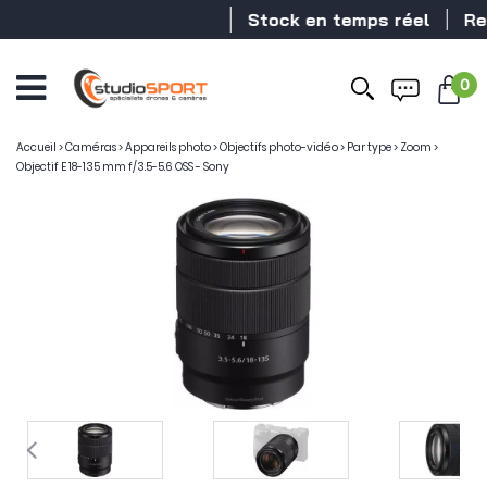
Stock en temps réel
Reve
0
Accueil
>
Caméras
>
Appareils photo
>
Objectifs photo-vidéo
>
Par type
>
Zoom
>
Objectif E 18-135 mm f/3.5-5.6 OSS - Sony