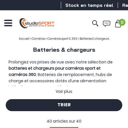
Stock en temps réel
Revend
0
Accueil
>
Caméras
>
Caméras sport & 360
>
Batteries & chargeurs
Batteries & chargeurs
Prolongez vos prises de vue avec notre sélection de
batteries et chargeurs pour caméras sport et
caméras 360
. Batteries de remplacement, hubs de
charge et accessoires dotés d’une alimentation
intégrée accompagnent les tournages en
Voir plus
mouvement, les voyages et les longues sessions de
captation.
TRIER
Disposer de plusieurs batteries chargées permet
d’alterner rapidement les sources d’énergie sans
attendre que la caméra soit de nouveau disponible.
40 articles sur
40
Les batteries seules complètent l’équipement