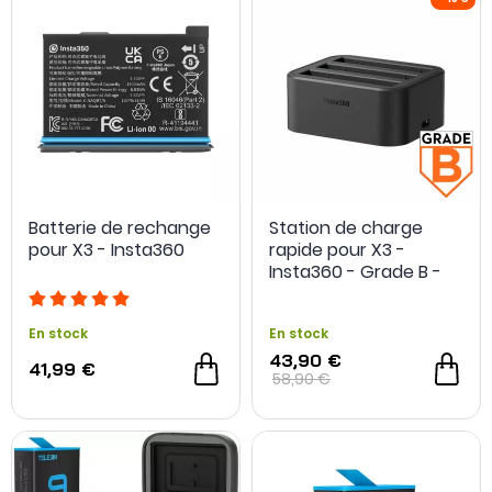
Des accessoires comme la GoPro Volta ou les
MantisPod Power PGYTECH associent énergie et
maintien de la caméra au sein d’un même dispositif.
Batteries supplémentaires, stations rapides,
chargeurs multiples et
poignées batterie pour
actioncams
composent ainsi une famille
d’accessoires consacrée à l’autonomie et à la
préparation des caméras avant leur utilisation sur le
terrain.
Batterie de rechange
Station de charge
pour X3 - Insta360
rapide pour X3 -
Insta360 - Grade B -
Occasion
En stock
En stock
43,90 €
41,99 €
58,90 €