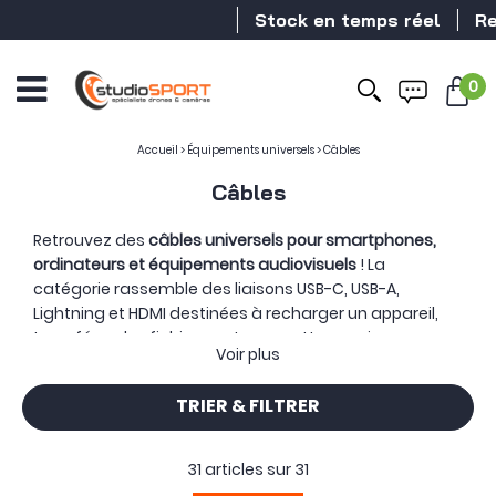
Stock en temps réel
Revende
0
Accueil
>
Équipements universels
>
Câbles
Câbles
Retrouvez des
câbles universels pour smartphones,
ordinateurs et équipements audiovisuels
! La
catégorie rassemble des liaisons USB-C, USB-A,
Lightning et HDMI destinées à recharger un appareil,
transférer des fichiers ou transmettre une image vers
Voir plus
un écran.
Derrière une simple connexion se cachent plusieurs
TRIER & FILTRER
usages : alimenter rapidement un appareil, vider une
carte ou relier une caméra à un moniteur.
31 articles sur
31
Pour la recharge et le transfert de données, vous
retrouverez notamment des
câbles USB-C vers USB-C
,