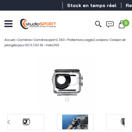
Stock en temps réel
Reve
0
Accueil
>
Caméras
>
Caméras sport & 360
>
Protections, cages & caissons
>
Caisson de
plongée pour GO 3 / GO 3S - Insta360