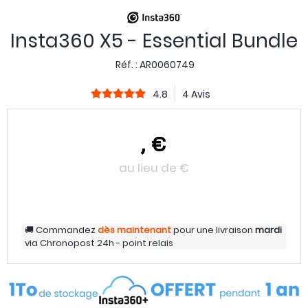
Insta360 X5 - Essential Bundle
Réf. :
AR0060749
4.8
4 Avis
,
€
au lieu de
€
Commandez
dès maintenant
pour une livraison
mardi
via
Chronopost 24h - point relais