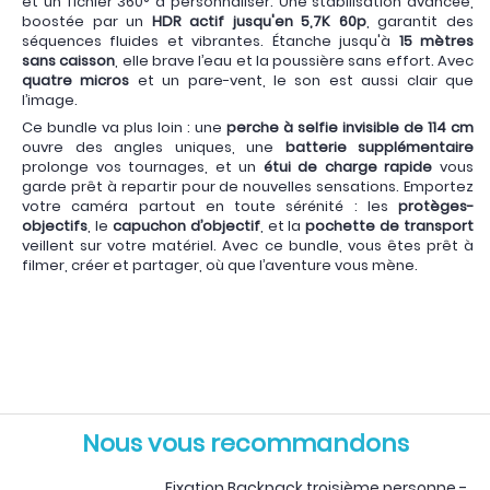
et un fichier 360° à personnaliser. Une stabilisation avancée,
boostée par un
HDR actif jusqu'en 5,7K 60p
, garantit des
séquences fluides et vibrantes. Étanche jusqu'à
15 mètres
sans caisson
, elle brave l’eau et la poussière sans effort. Avec
quatre micros
et un pare-vent, le son est aussi clair que
l’image.
Ce bundle va plus loin : une
perche à selfie invisible de 114 cm
ouvre des angles uniques, une
batterie supplémentaire
prolonge vos tournages, et un
étui de charge rapide
vous
garde prêt à repartir pour de nouvelles sensations. Emportez
votre caméra partout en toute sérénité : les
protèges-
objectifs
, le
capuchon d’objectif
, et la
pochette de transport
veillent sur votre matériel. Avec ce bundle, vous êtes prêt à
filmer, créer et partager, où que l’aventure vous mène.
X5 MOTO
X5 MOTO
X5 MOTO
DESERT TENERIFE
DESERT TENERIFE
DESERT TENERIFE
2
3
Nous vous recommandons
Fixation Backpack troisième personne -