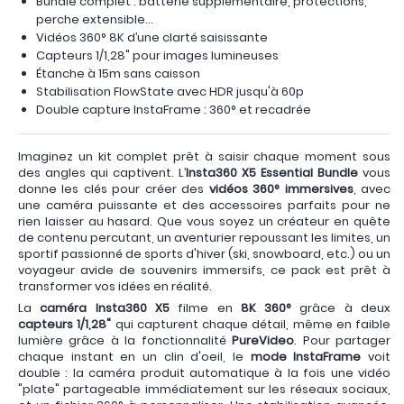
Bundle complet : batterie supplémentaire, protections,
perche extensible...
Vidéos 360° 8K d’une clarté saisissante
Capteurs 1/1,28" pour images lumineuses
Étanche à 15m sans caisson
Stabilisation FlowState avec HDR jusqu'à 60p
Double capture InstaFrame : 360° et recadrée
Imaginez un kit complet prêt à saisir chaque moment sous
des angles qui captivent. L’
Insta360 X5 Essential Bundle
vous
donne les clés pour créer des
vidéos 360° immersives
, avec
une caméra puissante et des accessoires parfaits pour ne
rien laisser au hasard. Que vous soyez un créateur en quête
de contenu percutant, un aventurier repoussant les limites, un
sportif passionné de sports d'hiver (ski, snowboard, etc.) ou un
voyageur avide de souvenirs immersifs, ce pack est prêt à
transformer vos idées en réalité.
La
caméra Insta360 X5
filme en
8K 360°
grâce à deux
capteurs 1/1,28"
qui capturent chaque détail, même en faible
lumière grâce à la fonctionnalité
PureVideo
. Pour partager
chaque instant en un clin d'oeil, le
mode InstaFrame
voit
double : la caméra produit automatique à la fois une vidéo
"plate" partageable immédiatement sur les réseaux sociaux,