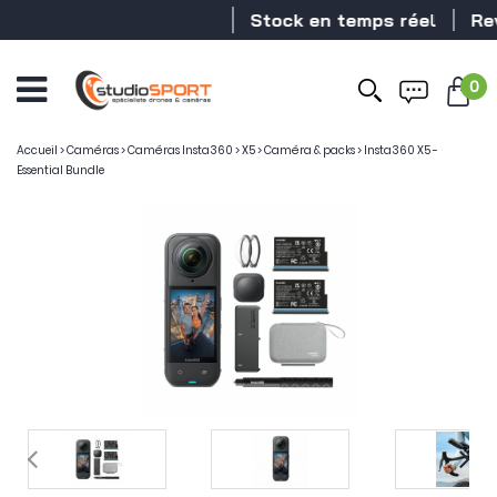
Stock en temps réel
Revendeur
0
Accueil
>
Caméras
>
Caméras Insta360
>
X5
>
Caméra & packs
>
Insta360 X5 -
Essential Bundle