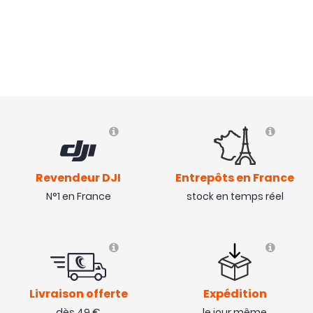
Avis collecté par Trustpilot
Cette caméra est vraiment incroyable. Je possédais
déjà le modèle X3 mais cette nouvelle X5 apporte de
nouvelles fonctionnalités et surtout une qualité
d'image incomparable. J'adore elle ne me quitte plus.
( 19/07/25 )
Revendeur DJI
Entrepôts en France
N°1 en France
stock en temps réel
Livraison offerte
Expédition
dès 49 €
le jour même