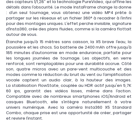
des capteurs 1/1,28" et la technologie PureVideo, qui affine les
détails dans l’obscurité. Le mode InstaFrame change la donne
: d’un seul tournage, vous obtenez une vidéo MP4 prête à
partager sur les réseaux et un fichier 360° à recadrer à l’infini
pour des montages uniques. L’effet perche invisible, signature
d’Insta360, crée des plans fluides, comme si la caméra flottait
autour de vous.
Étanche jusqu’à 15 mètres sans caisson, la X5 brave l’eau, la
poussière et les chocs. Sa batterie de 2400 mAh offre jusqu’à
185 minutes d’autonomie en mode endurance, parfaite pour
les longues journées de tournage. Les objectifs, en verre
renforcé, sont remplaçables pour une durabilité accrue. Côté
son, quatre micros avec un pare-vent multicouche et des
modes comme la réduction du bruit du vent ou l’amplification
vocale captent un audio clair, à la hauteur des images.
La stabilisation FlowState, couplée au HDR actif jusqu'en 5,7K
60 ips, garantit des vidéos lisses, même dans l’action.
Compatible avec de nombreux smartphones iOS/Android et
casques Bluetooth, elle s’intègre naturellement à votre
univers numérique. Avec la caméra Insta360 X5 Standard
Combo, chaque prise est une opportunité de créer, partager
et revivre l’instant.