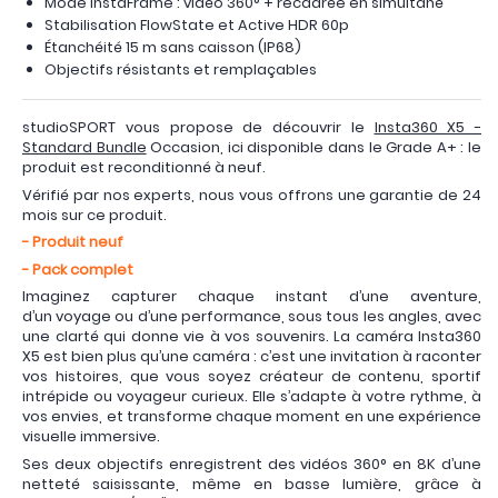
Mode InstaFrame : vidéo 360° + recadrée en simultané
Stabilisation FlowState et Active HDR 60p
Étanchéité 15 m sans caisson (IP68)
Objectifs résistants et remplaçables
studioSPORT vous propose de découvrir le
Insta360 X5 -
Standard Bundle
Occasion, ici disponible dans le Grade A+ : le
produit est reconditionné à neuf.
Vérifié par nos experts, nous vous offrons une garantie de 24
mois sur ce produit.
- Produit neuf
- Pack complet
Imaginez capturer chaque instant d’une aventure,
d’un voyage ou d’une performance, sous tous les angles, avec
une clarté qui donne vie à vos souvenirs. La caméra Insta360
X5 est bien plus qu’une caméra : c’est une invitation à raconter
vos histoires, que vous soyez créateur de contenu, sportif
intrépide ou voyageur curieux. Elle s’adapte à votre rythme, à
vos envies, et transforme chaque moment en une expérience
visuelle immersive.
Ses deux objectifs enregistrent des vidéos 360° en 8K d’une
netteté saisissante, même en basse lumière, grâce à