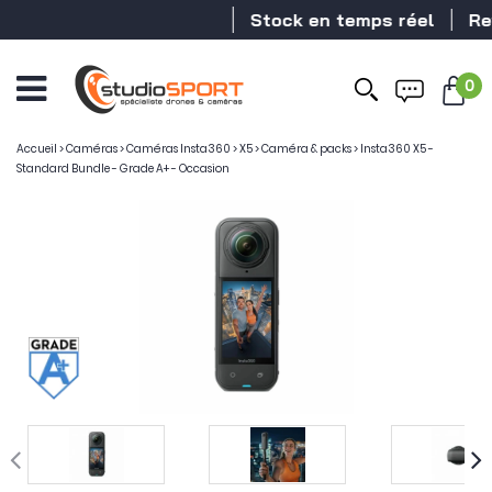
Stock en temps réel
Reve
0
Ouvrir
le
menu
Accueil
>
Caméras
>
Caméras Insta360
>
X5
>
Caméra & packs
>
Insta360 X5 -
Standard Bundle - Grade A+ - Occasion