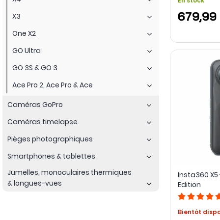
En stock
679,99
X3
One X2
GO Ultra
GO 3S & GO 3
Ace Pro 2, Ace Pro & Ace
Caméras GoPro
Caméras timelapse
Pièges photographiques
Smartphones & tablettes
Jumelles, monoculaires thermiques
Insta360 X5
& longues-vues
Edition
Bientôt disp