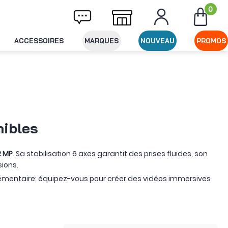
0
Livraison offerte dès 49€ d'achat
Expéditi
ACCESSOIRES
MARQUES
NOUVEAU
PROMOS
nibles
2 MP
. Sa stabilisation 6 axes garantit des prises fluides, son
ions.
plémentaire: équipez-vous pour créer des vidéos immersives