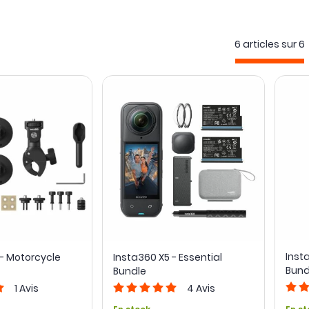
6 articles sur
6
Inst
 - Motorcycle
Insta360 X5 - Essential
Bund
Bundle
1
Avis
4
Avis