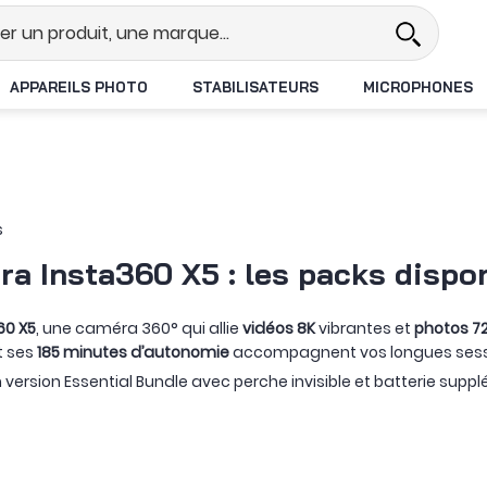
el
Revendeur DJI N°1 en France
APPAREILS PHOTO
STABILISATEURS
MICROPHONES
s
a Insta360 X5 : les packs dispo
60 X5
, une caméra 360° qui allie
vidéos 8K
vibrantes et
photos 7
t ses
185 minutes d’autonomie
accompagnent vos longues sess
version Essential Bundle avec perche invisible et batterie sup