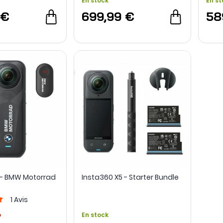
En stock
En st
 €
699,99 €
58
 - BMW Motorrad
Insta360 X5 - Starter Bundle
1
Avis
o
En stock