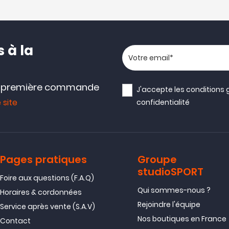
 à la
Votre adresse email
e première commande
J'accepte les
conditions 
 site
confidentialité
Pages pratiques
Groupe
studioSPORT
Foire aux questions (F.A.Q)
Qui sommes-nous ?
Horaires & cordonnées
Rejoindre l'équipe
Service après vente (S.A.V)
Nos boutiques en France
Contact