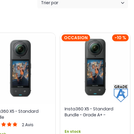
Trier par
OCCASION
-10 %
Insta360 X5 - Standard
a360 X5 - Standard
Bundle - Grade A+ -
le
Occasion
2
Avis
En stock