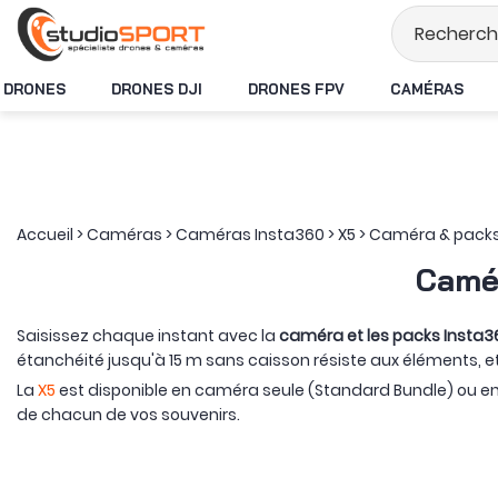
Stock en temps ré
DRONES
DRONES DJI
DRONES FPV
CAMÉRAS
Accueil
>
Caméras
>
Caméras Insta360
>
X5
>
Caméra & pack
Camér
Saisissez chaque instant avec la
caméra et les packs Insta3
étanchéité jusqu'à 15 m sans caisson résiste aux éléments, e
La
X5
est disponible en caméra seule (Standard Bundle) ou en 
de chacun de vos souvenirs.