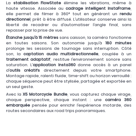
La
stabilisation FlowState
élimine les vibrations, même à
haute vitesse. Associée au
cadrage intelligent InstaFrame
,
elle permet de filmer à 360° tout en générant un
rendu
directionnel
, prêt à être diffusé. L’utilisateur conserve ainsi la
liberté de recadrer ou d’automatiser l’angle final, sans
repasser par la prise de vue.
Étanche jusqu’à 15 mètres
sans caisson, la caméra fonctionne
en toutes saisons. Son autonomie jusqu’à
180 minutes
prolonge les sessions de tournage sans interruption. Côté
son, la
captation audio multidirectionnelle
, couplée à un
traitement adaptatif
, restitue l’environnement sonore sans
saturation. L’
application Insta360
donne accès à un panel
d’
outils créatifs
directement depuis votre smartphone.
Montage rapide, ralenti fluide, time-shift ou horizon verrouillé :
chaque séquence peut être stylisée, partagée et exportée en
un seul geste.
Avec la
X5 Motorcycle Bundle
, vous capturez chaque virage,
chaque perspective, chaque instant : une
caméra 360
embarquée
pensée pour enrichir l’expérience motarde, des
routes secondaires aux road trips panoramiques.
X5 MOTO
X5 MOTO
X5 MOTO
DESERT TENERIFE
DESERT TENERIFE
DESERT TENERIFE
2
3