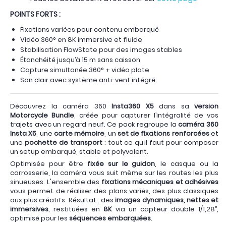
POINTS FORTS :
Fixations variées pour contenu embarqué
Vidéo 360° en 8K immersive et fluide
Stabilisation FlowState pour des images stables
Étanchéité jusqu’à 15 m sans caisson
Capture simultanée 360° + vidéo plate
Son clair avec système anti-vent intégré
Découvrez la caméra 360
Insta360 X5
dans sa
version
Motorcycle Bundle
, créée pour capturer l’intégralité de vos
trajets avec un regard neuf. Ce pack regroupe la
caméra 360
Insta X5
, une
carte mémoire
, un
set de fixations renforcées
et
une
pochette de transport
: tout ce qu’il faut pour composer
un setup embarqué, stable et polyvalent.
Optimisée pour être
fixée sur le guidon
, le casque ou la
carrosserie, la caméra vous suit même sur les routes les plus
sinueuses. L'ensemble des
fixations mécaniques et adhésives
vous permet de réaliser des plans variés, des plus classiques
aux plus créatifs. Résultat : des
images dynamiques, nettes et
immersives
, restituées en
8K
via un capteur double 1/1,28’’,
optimisé pour les
séquences embarquées
.