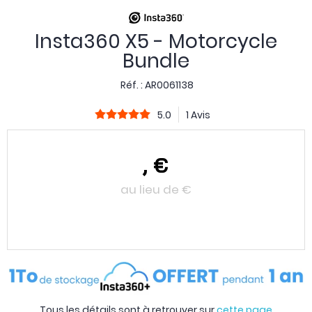
Insta360 X5 - Motorcycle
Bundle
Réf. :
AR0061138
5.0
1 Avis
,
€
au lieu de
€
Tous les détails sont à retrouver sur
cette page