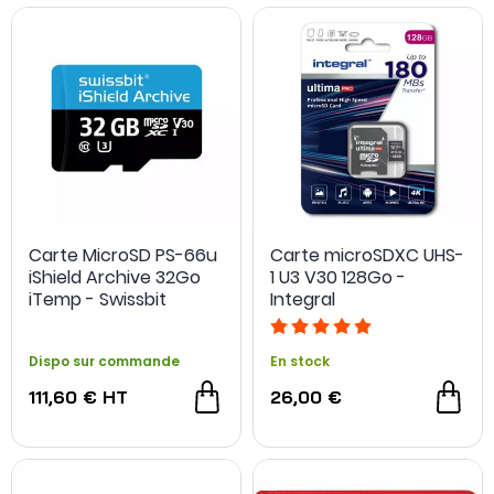
Carte MicroSD PS-66u
Carte microSDXC UHS-
iShield Archive 32Go
1 U3 V30 128Go -
iTemp - Swissbit
Integral
Dispo sur commande
En stock
111,60 €
HT
26,00 €