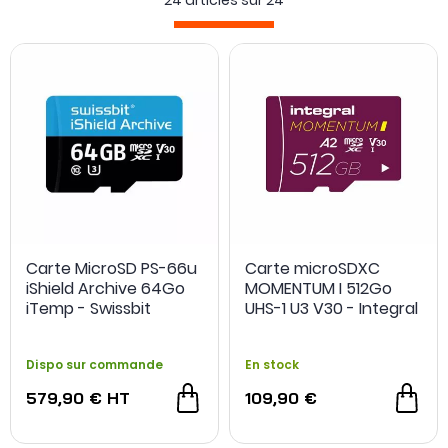
24 articles sur
24
Carte MicroSD PS-66u
Carte microSDXC
iShield Archive 64Go
MOMENTUM I 512Go
iTemp - Swissbit
UHS-1 U3 V30 - Integral
Dispo sur commande
En stock
579,90 €
HT
109,90 €