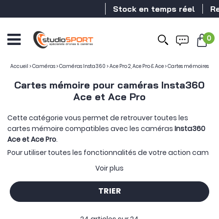
Stock en temps réel
Revende
0
Accueil
>
Caméras
>
Caméras Insta360
>
Ace Pro 2, Ace Pro & Ace
>
Cartes mémoires
Cartes mémoire pour caméras Insta360
Ace et Ace Pro
Cette catégorie vous permet de retrouver toutes les
cartes mémoire compatibles avec les caméras
Insta360
Ace et Ace Pro
.
Pour utiliser toutes les fonctionnalités de votre action cam
Insta360, une
carte performante
en lecture et écriture est
Voir plus
nécessaire. studioSPORT a donc réalisé une sélection
regroupant les meilleures références du marché.
TRIER