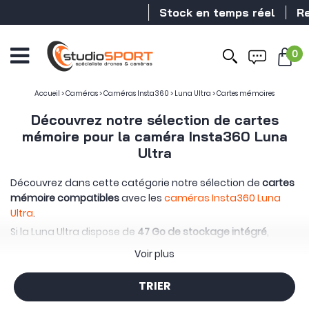
Stock en temps réel
Revend
0
Ouvrir
le
menu
Accueil
>
Caméras
>
Caméras Insta360
>
Luna Ultra
>
Cartes mémoires
Découvrez notre sélection de cartes
mémoire pour la caméra Insta360 Luna
Ultra
Découvrez dans cette catégorie notre sélection de
cartes
mémoire compatibles
avec les
caméras Insta360 Luna
Ultra
.
Si la Luna Ultra dispose de
47 Go de stockage intégré
,
l’ajout d’une carte microSD reste recommandé pour les
Voir plus
longues sessions de tournage et l’enregistrement de
vidéos haute définition. Entre la vidéo 8K Dolby Vision, la 4K
TRIER
jusqu’à 120 images par seconde ou encore les photos
haute résolution, le choix d’une carte
microSD performante