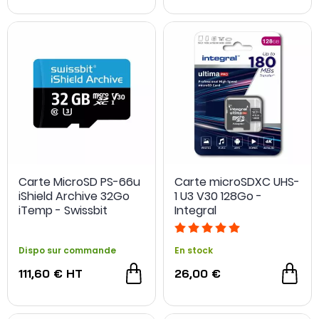
Carte MicroSD PS-66u
Carte microSDXC UHS-
iShield Archive 32Go
1 U3 V30 128Go -
iTemp - Swissbit
Integral
Dispo sur commande
En stock
111,60 €
HT
26,00 €