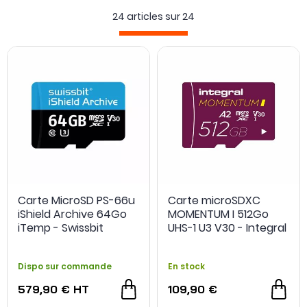
est essentiel pour garantir un enregistrement fluide et
24 articles sur
24
fiable.
Nous avons sélectionné des cartes microSD répondant aux
exigences des caméras Insta360 Luna afin de vous
permettre de profiter pleinement de leurs capacités, que
ce soit pour le voyage, les souvenirs du quotidien ou la
création de contenu.
Carte MicroSD PS-66u
Carte microSDXC
iShield Archive 64Go
MOMENTUM I 512Go
iTemp - Swissbit
UHS-1 U3 V30 - Integral
Dispo sur commande
En stock
579,90 €
HT
109,90 €