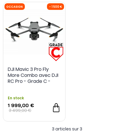
DJI Mavic 3 Pro Fly
More Combo avec DJI
OCCASION
- 1 500 €
RC Pro - Grade C -
Occasion
En stock
1 999,00 €
3 499,00 €
3 articles sur
3