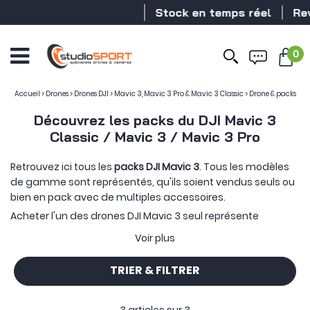
Stock en temps réel
Reve
0
Accueil
>
Drones
>
Drones DJI
>
Mavic 3, Mavic 3 Pro & Mavic 3 Classic
>
Drone & packs
Découvrez les packs du DJI Mavic 3
Classic / Mavic 3 / Mavic 3 Pro
Retrouvez ici tous les
packs DJI Mavic 3
. Tous les modèles
de gamme sont représentés, qu'ils soient vendus seuls ou
bien en pack avec de multiples accessoires.
Acheter l'un des drones DJI Mavic 3 seul représente
souvent un investissement moins important, permettant
Voir plus
aux utilisateurs d'accéder à cet outil de prestige plus
facilement. Mais opter pour un
bundle
DJI Mavic 3, c'est
TRIER & FILTRER
s'assurer d'avoir tous les accessoires les plus pratiques
pour diversifier l'usage de ce drone ou encore démultiplier
son autonomie. Ainsi, vous proposons des DJI Mavic 3
Fly