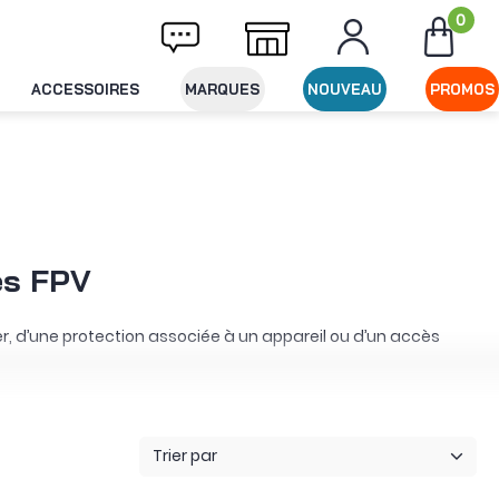
0
Livraison offerte dès 49€ d'achat
Expéditi
ACCESSOIRES
MARQUES
NOUVEAU
PROMOS
ces FPV
er, d’une protection associée à un appareil ou d’un accès
travers notre
forfait de paramétrage radio FPV
. Nous proposons
ous pouvons également apporter une personnalisation durable à
Trier par
nes Avata
peuvent prévoir une prise en charge ou un