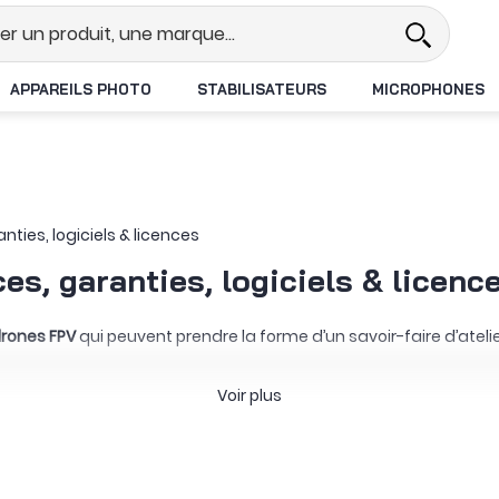
el
Revendeur DJI N°1 en France
APPAREILS PHOTO
STABILISATEURS
MICROPHONES
nties, logiciels & licences
es, garanties, logiciels & licen
 drones FPV
qui peuvent prendre la forme d’un savoir-faire d’ateli
ojet. Confiez-nous l'installation et la réglage de votre setup à 
Voir plus
ne pièce particulière à partir d’un fichier compatible. Enfin, n
sélection. Des services comme
DJI Care Refresh pour certains dro
s et conditions définies par le contrat choisi.