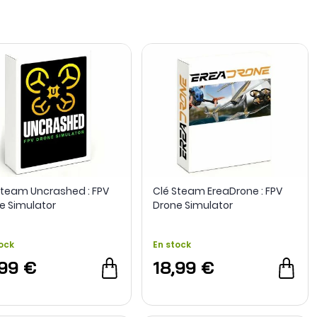
nent accès à des environnements virtuels conçus pour
iguré parmi les solutions proposées.
Steam Uncrashed : FPV
Clé Steam EreaDrone : FPV
e Simulator
Drone Simulator
ock
En stock
,99 €
18,99 €