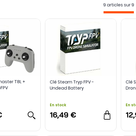
9 articles sur
9
er ses trajectoires. Des
licences de simulateurs FPV sur Steam
don
Des titres comme
Uncrashed
,
Tryp FPV
et
EreaDrone
ont notamment f
aster T8L +
Clé Steam Tryp FPV -
Clé 
pFPV
Undead Battery
Dron
En stock
En st
€
16,49 €
12