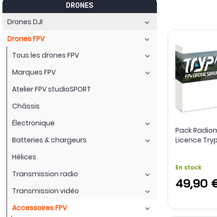
DRONES
Enfin, nul besoin d’attendre une météo favorable pour travaill
Drones DJI
s’entraîner au freestyle, à la course ou au vol de précision. 
Drones FPV
Tous les drones FPV
Marques FPV
Atelier FPV studioSPORT
Châssis
Électronique
Pack Radiom
Batteries & chargeurs
Licence Try
Hélices
En stock
Transmission radio
49,90 
Transmission vidéo
Accessoires FPV