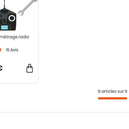
amétrage radio
15
Avis
€
9 articles sur
9