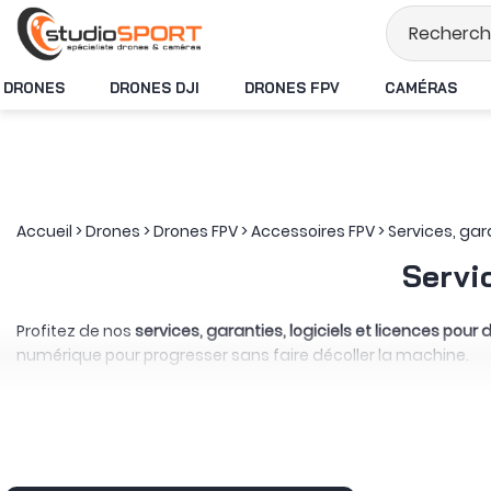
Stock en temps ré
DRONES
DRONES DJI
DRONES FPV
CAMÉRAS
Accueil
>
Drones
>
Drones FPV
>
Accessoires FPV
>
Services, gara
Servic
Profitez de nos
services, garanties, logiciels et licences pour
numérique pour progresser sans faire décoller la machine.
Côté atelier, studioSPORT peut intervenir directement sur un pr
également, un
service d’impression 3D
qui peut donner vie à u
certains équipements via notre gravure laser.
La protection du matériel constitue un autre volet de cette 
remplacement après certains incidents, dans les limites, durée