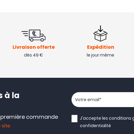
Livraison offerte
Expédition
dès 49 €
le jour même
 à la
Votre adresse email
e première commande
J'accepte les
conditions 
 site
confidentialité