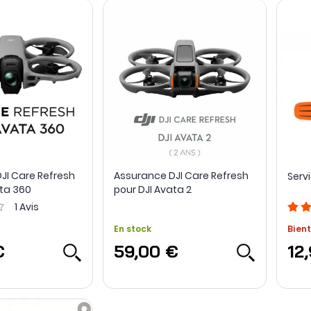
JI Care Refresh
Assurance DJI Care Refresh
Serv
ata 360
pour DJI Avata 2
1
Avis
En stock
Bient
€
59,00 €
12