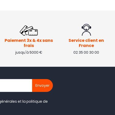
Paiement 3x & 4x sans
Service client en
frais
France
jusqu'à 5000 €
02 35 00 30 00
générales
et la
politique de