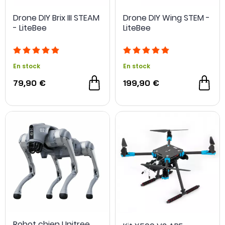
Drone DIY Brix III STEAM
Drone DIY Wing STEM -
NOUVEAU
- LiteBee
LiteBee
En stock
En stock
79,90 €
199,90 €
Robot chien Unitree