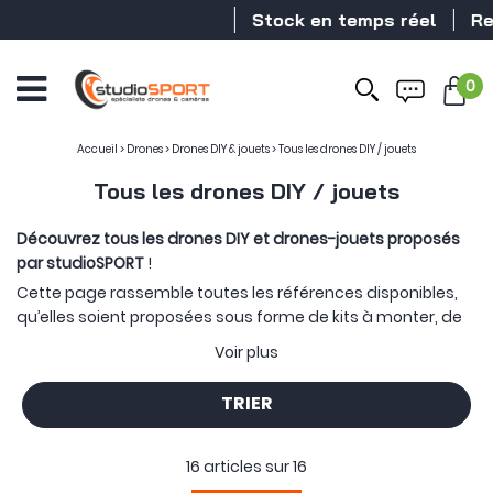
Stock en temps réel
Reve
0
Accueil
>
Drones
>
Drones DIY & jouets
>
Tous les drones DIY / jouets
Tous les drones DIY / jouets
Découvrez tous les drones DIY et drones-jouets proposés
par studioSPORT
!
Cette page rassemble toutes les références disponibles,
qu’elles soient proposées sous forme de kits à monter, de
modèles préassemblés ou d’appareils prêts à voler. La
Voir plus
sélection peut ainsi présenter plusieurs déclinaisons d’un
même modèle, selon les composants fournis et le niveau
TRIER
d’assemblage prévu. Aux produits neufs peuvent s’ajouter,
lorsqu’ils sont disponibles, des modèles d’occasion ou
reconditionnés.
16 articles sur
16