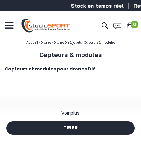
Stock en temps réel
Revend
0
Ouvrir
le
menu
Accueil
>
Drones
>
Drones DIY & jouets
>
Capteurs & modules
Capteurs & modules
Capteurs et modules pour drones DIY
Voir plus
TRIER