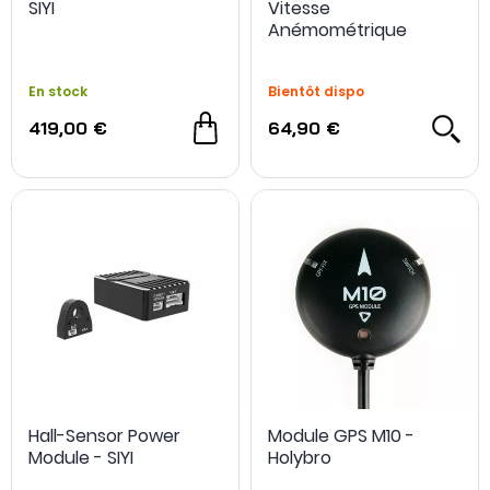
SIYI
Vitesse
Anémométrique
MS4525 - SIYI
En stock
Bientôt dispo
419,00 €
64,90 €
Hall-Sensor Power
Module GPS M10 -
Module - SIYI
Holybro