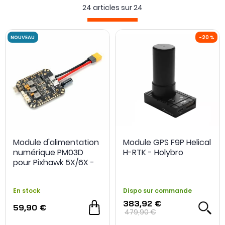
24 articles sur
24
NOUVEAU
Module d'alimentation
Module GPS F9P Helical
numérique PM03D
H-RTK - Holybro
pour Pixhawk 5X/6X -
Holybro
En stock
Dispo sur commande
383,92 €
59,90 €
479,90 €