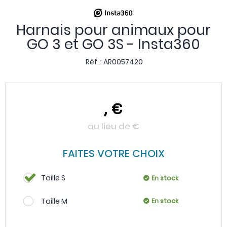
Harnais pour animaux pour
GO 3 et GO 3S - Insta360
Réf. :
AR0057420
,
€
au lieu de
€
FAITES VOTRE CHOIX
Taille S
En stock
Taille M
En stock