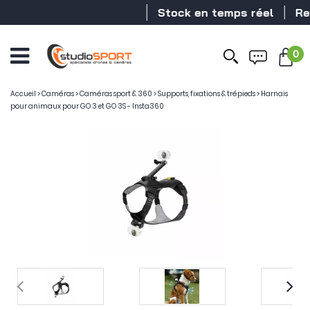
Stock en temps réel
Reve
0
Accueil
>
Caméras
>
Caméras sport & 360
>
Supports, fixations & trépieds
>
Harnais
pour animaux pour GO 3 et GO 3S - Insta360