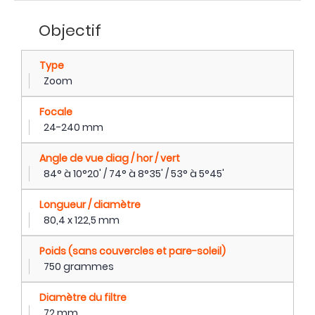
Objectif
Type
Zoom
Focale
24-240 mm
Angle de vue diag / hor / vert
84° à 10°20' / 74° à 8°35' / 53° à 5°45'
Longueur / diamètre
80,4 x 122,5 mm
Poids (sans couvercles et pare-soleil)
750 grammes
Diamètre du filtre
72 mm