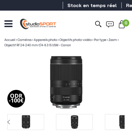
Stock en temps réel
Reve
0
Accueil
>
Caméras
>
Appareils photo
>
Objectifs photo-vidéo
>
Par type
>
Zoom
>
Objectif RF 24-240 mm f/4-6.3 IS USM - Canon