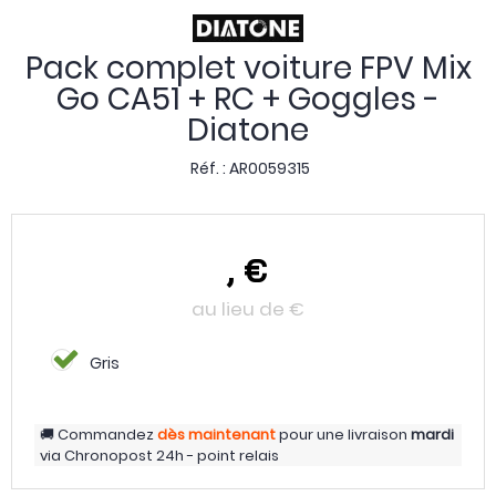
Pack complet voiture FPV Mix
Go CA51 + RC + Goggles -
Diatone
Réf. :
AR0059315
,
€
au lieu de
€
Gris
Commandez
dès maintenant
pour une livraison
mardi
via
Chronopost 24h - point relais