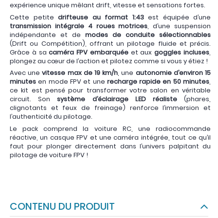
expérience unique mêlant drift, vitesse et sensations fortes.
Cette petite
drifteuse au format 1:43
est équipée d’une
transmission intégrale 4 roues motrices
, d’une suspension
indépendante et de
modes de conduite sélectionnables
(Drift ou Compétition), offrant un pilotage fluide et précis.
Grâce à sa
caméra FPV embarquée
et aux
goggles incluses
,
plongez au cœur de l’action et pilotez comme si vous y étiez !
Avec une
vitesse max de 19 km/h
, une
autonomie d’environ 15
minutes
en mode FPV et une
recharge rapide en 50 minutes
,
ce kit est pensé pour transformer votre salon en véritable
circuit. Son
système d’éclairage LED réaliste
(phares,
clignotants et feux de freinage) renforce l’immersion et
l’authenticité du pilotage.
Le pack comprend la voiture RC, une radiocommande
réactive, un casque FPV et une caméra intégrée, tout ce qu’il
faut pour plonger directement dans l’univers palpitant du
pilotage de voiture FPV !
CONTENU DU PRODUIT