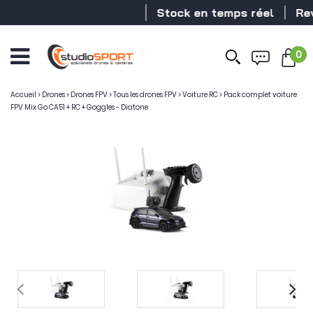
Stock en temps réel
Reven
0
Accueil
>
Drones
>
Drones FPV
>
Tous les drones FPV
>
Voiture RC
>
Pack complet voiture
FPV Mix Go CA51 + RC + Goggles - Diatone