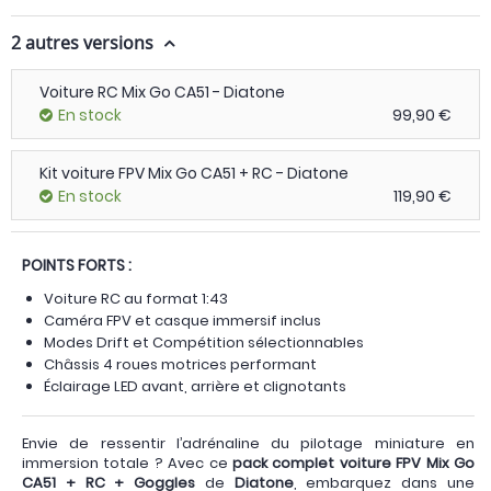
2 autres versions
Voiture RC Mix Go CA51 - Diatone
En stock
99,90 €
Kit voiture FPV Mix Go CA51 + RC - Diatone
En stock
119,90 €
POINTS FORTS :
Voiture RC au format 1:43
Caméra FPV et casque immersif inclus
Modes Drift et Compétition sélectionnables
Châssis 4 roues motrices performant
Éclairage LED avant, arrière et clignotants
Envie de ressentir l’adrénaline du pilotage miniature en
immersion totale ? Avec ce
pack complet voiture FPV Mix Go
CA51 + RC + Goggles
de
Diatone
, embarquez dans une