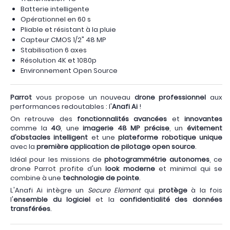
Batterie intelligente
Opérationnel en 60 s
Pliable et résistant à la pluie
Capteur CMOS 1/2" 48 MP
Stabilisation 6 axes
Résolution 4K et 1080p
Environnement Open Source
Parrot
vous propose un nouveau
drone professionnel
aux
performances redoutables : l'
Anafi Ai
!
On retrouve des
fonctionnalités avancées
et
innovantes
comme la
4G
, une
imagerie 48 MP précise
, un
évitement
d’obstacles intelligent
et une
plateforme robotique unique
avec la
première application de pilotage open source
.
Idéal pour les missions de
photogrammétrie autonomes
, ce
drone Parrot profite d'un
look moderne
et minimal qui se
combine à une
technologie de pointe
.
L'Anafi Ai intègre un
Secure Element
qui
protège
à la fois
l'
ensemble du logiciel
et la
confidentialité des données
transférées
.