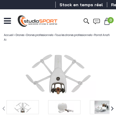
Stock en temps réel
Revende
0
Ouvrir
le
menu
Accueil
>
Drones
>
Drones professionnels
>
Tous les drones professionnels
>
Parrot Anafi
Ai