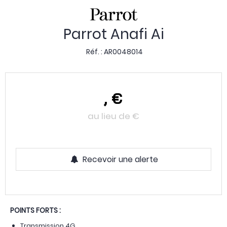
Parrot Anafi Ai
Réf. :
AR0048014
,
€
au lieu de
€
Recevoir une alerte
POINTS FORTS :
Transmission 4G