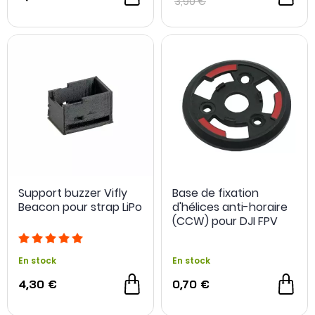
3,90 €
Support buzzer Vifly
Base de fixation
Beacon pour strap LiPo
d'hélices anti-horaire
(CCW) pour DJI FPV
En stock
En stock
4,30 €
0,70 €