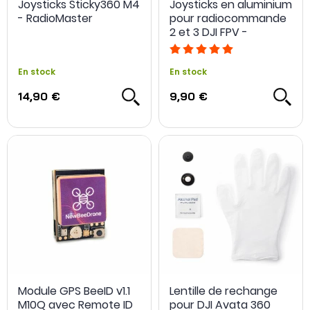
Joysticks Sticky360 M4
Joysticks en aluminium
- RadioMaster
pour radiocommande
2 et 3 DJI FPV -
Sunnylife
En stock
En stock
14,90 €
9,90 €
Module GPS BeeID v1.1
Lentille de rechange
M10Q avec Remote ID
pour DJI Avata 360