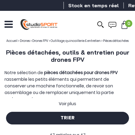
Stock en temps réel
Revendeur
0
Accueil
>
Drones
>
Drones FPV
>
Outillage, quincaillerie & entretien
>
Pièces détachées
Pièces détachées, outils & entretien pour
drones FPV
Notre sélection de
pièces détachées pour drones FPV
rassemble les petits éléments qui permettent de
conserver une machine fonctionnelle, de revoir son
assemblage ou de remplacer uniquement la partie
endommagée.
Voir plus
Tout commence par la quincaillerie qui structure et
organise le montage :
entretoises en aluminium
,
TRIER
amortisseurs M2 ou M3
,
soft mounts
,
clips de câbles
,
supports
de condensateur
ou
fixations imprimées en TPU
. Ces pièces
maintiennent les cartes électroniques à la bonne hauteur,