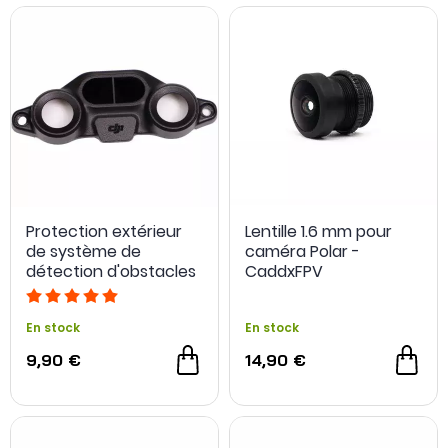
interchangeables.
Protection extérieur
Lentille 1.6 mm pour
de système de
caméra Polar -
détection d'obstacles
CaddxFPV
vers le bas pour DJI
Avata
En stock
En stock
9,90 €
14,90 €