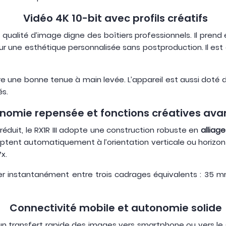
Vidéo 4K 10-bit avec profils créatifs
 qualité d’image digne des boîtiers professionnels. Il prend
r une esthétique personnalisée sans postproduction. Il est é
ure une bonne tenue à main levée. L’appareil est aussi doté
és.
nomie repensée et fonctions créatives av
duit, le RX1R III adopte une construction robuste en
alliag
ptent automatiquement à l’orientation verticale ou horizont
x.
 instantanément entre trois cadrages équivalents : 35 m
Connectivité mobile et autonomie solide
 un transfert rapide des images vers smartphone ou vers le 