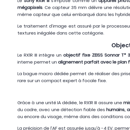
Le
Sony RX1R III
s'impose comme un
appareil phot
mégapixels
. Ce capteur 35 mm délivre une résoluti
même capteur que celui embarqué dans les hybrides
Le traitement d’image est assuré par le processe
textures inégalée dans cette catégorie.
Object
Le RX1R III intègre un
objectif fixe ZEISS Sonnar T*
interne permet un
alignement parfait avec le plan 
La bague macro dédiée permet de réaliser des pri
rare sur un compact expert à focale fixe.
Grâce à une unité IA dédiée, le RX1R III assure une
mis
du cadre, avec une détection fiable des
humains, a
ou encore du visage, même dans des conditions com
La précision de l’AF est assurée jusqu’à -4 EV, pe