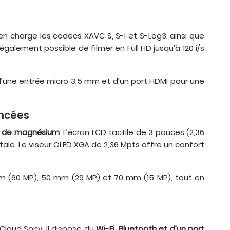
 en charge les codecs XAVC S, S-I et S-Log3, ainsi que
galement possible de filmer en Full HD jusqu’à 120 i/s
 d’une entrée micro 3,5 mm et d’un port HDMI pour une
ancées
e de magnésium
. L’écran LCD tactile de 3 pouces (2,36
ale. Le viseur OLED XGA de 2,36 Mpts offre un confort
m (60 MP), 50 mm (29 MP) et 70 mm (15 MP), tout en
Cloud Sony. Il dispose du
Wi-Fi, Bluetooth et d’un port