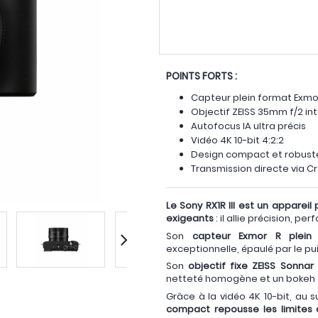
POINTS FORTS :
Capteur plein format Exmor
Objectif ZEISS 35mm f/2 in
Autofocus IA ultra précis
Vidéo 4K 10-bit 4:2:2
Design compact et robust
Transmission directe via C
Le Sony RX1R III est un appare
exigeants
: il allie précision, p
Son
capteur Exmor R plein
exceptionnelle, épaulé par le pui
Son
objectif fixe ZEISS Sonna
netteté homogène et un bokeh s
Grâce à la vidéo 4K 10-bit, au s
compact repousse les limites