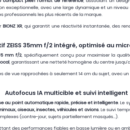
o compact plein format de référence
, associant un desi
on exceptionnelle, avec une large dynamique et un niveau de
 professionnels les plus récents de la marque.
ur
BIONZ XR
, qui garantit une réactivité instantanée, des ren
if ZEISS 35mm f/2 intégré, optimisé au mic
 35 mm f/2
, spécifiquement conçu pour maximiser la quali
focal
, garantissant une netteté homogène du centre jusqu’au
ses de vue rapprochées à seulement 14 cm du sujet, avec u
Autofocus IA multicible et suivi intelligent
e au point automatique rapide, précise et intelligente
. Le 
nimaux, oiseaux, insectes, véhicules et avions
. Le suivi temp
plexes (contre-jour, sujets partiellement masqués…).
rmettant des performances fiables en basse lumière ou en am