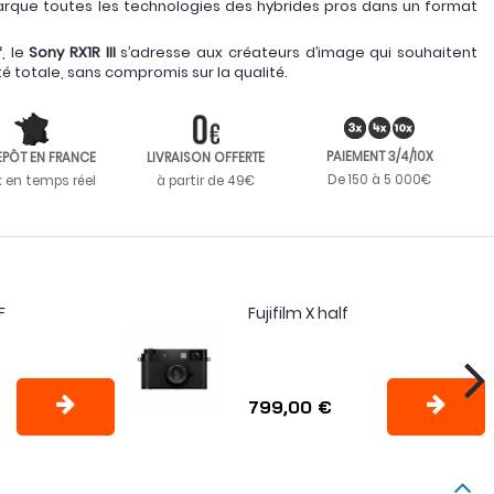
arque toutes les technologies des hybrides pros dans un format
f
, le
Sony RX1R III
s’adresse aux créateurs d’image qui souhaitent
té totale, sans compromis sur la qualité.
PAIEMENT 3/4/10X
EPÔT EN FRANCE
LIVRAISON OFFERTE
De 150 à 5 000€
k en temps réel
à partir de 49€
F
Fujifilm X half
799,00 €