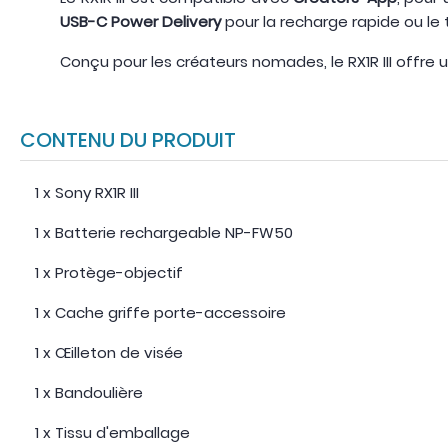
USB-C Power Delivery
pour la recharge rapide ou le 
Conçu pour les créateurs nomades, le RX1R III offre
CONTENU DU PRODUIT
1 x Sony RX1R III
1 x Batterie rechargeable NP-FW50
1 x Protège-objectif
1 x Cache griffe porte-accessoire
1 x Œilleton de visée
1 x Bandoulière
1 x Tissu d'emballage