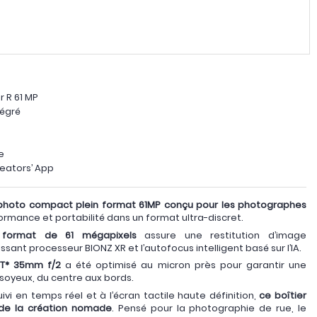
 R 61 MP
tégré
e
reators’ App
il photo compact plein format 61MP conçu pour les photographes
erformance et portabilité dans un format ultra-discret.
 format de 61 mégapixels
assure une restitution d’image
ssant processeur BIONZ XR et l’autofocus intelligent basé sur l’IA.
r T* 35mm f/2
a été optimisé au micron près pour garantir une
oyeux, du centre aux bords.
uivi en temps réel et à l’écran tactile haute définition,
ce boîtier
 de la création nomade
. Pensé pour la photographie de rue, le