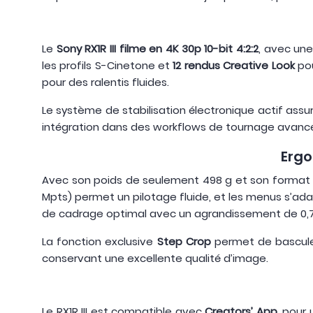
Le
Sony RX1R III filme en 4K 30p 10-bit 4:2:2
, avec une
les profils S-Cinetone et
12 rendus Creative Look
pou
pour des ralentis fluides.
Le système de stabilisation électronique actif ass
intégration dans des workflows de tournage avanc
Ergo
Avec son poids de seulement 498 g et son format ré
Mpts) permet un pilotage fluide, et les menus s’ada
de cadrage optimal avec un agrandissement de 0,7
La fonction exclusive
Step Crop
permet de basculer
conservant une excellente qualité d’image.
Le RX1R III est compatible avec
Creators’ App
, pour