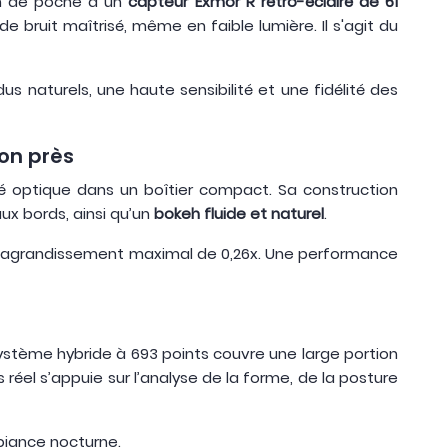
gn de poche à un
capteur Exmor R rétro-éclairé de 61
 bruit maîtrisé, même en faible lumière. Il s'agit du
dus naturels, une haute sensibilité et une fidélité des
ron près
té optique dans un boîtier compact. Sa construction
x bords, ainsi qu’un
bokeh fluide et naturel
.
n agrandissement maximal de 0,26x. Une performance
système hybride à 693 points couvre une large portion
s réel s’appuie sur l’analyse de la forme, de la posture
biance nocturne.