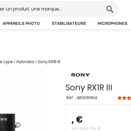
Revendeur DJI N°1 en France
Li
APPAREILS PHOTO
STABILISATEURS
MICROPHONES
ar type
>
Hybrides
>
Sony RX1R III
Sony RX1R III
Réf. :
AR0061614
,
€
au lieu de
€