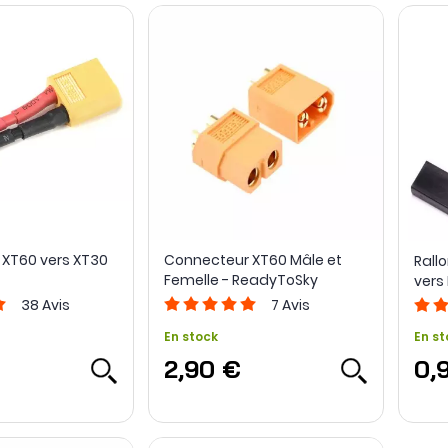
XT60 vers XT30
Connecteur XT60 Mâle et
Rall
Femelle - ReadyToSky
vers
Rea
38
Avis
7
Avis
En stock
En st
2,90 €
0,