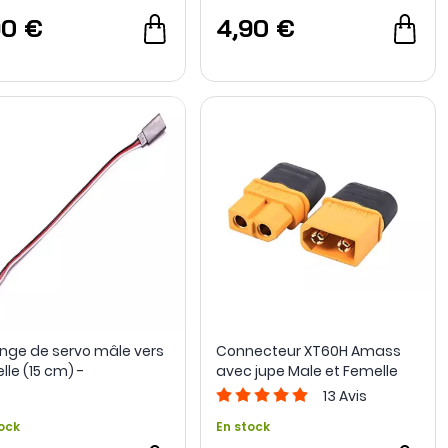
90 €
4,90 €
onge de servo mâle vers
Connecteur XT60H Amass
lle (15 cm) -
avec jupe Male et Femelle
dyToSky
13
Avis
ock
En stock