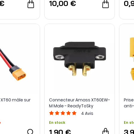
 €
10,00 €
0,
XT60 mâle sur
Connecteur Amass XT60EW-
Pris
M Male - ReadyToSky
anti-
Ama
4
Avis
o
En stock
En st
1,90 €
3,