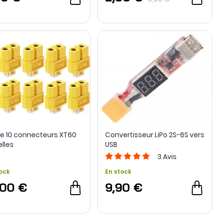
de 10 connecteurs XT60
Convertisseur LiPo 2S-6S vers
lles
USB
3
Avis
ock
En stock
,00 €
9,90 €