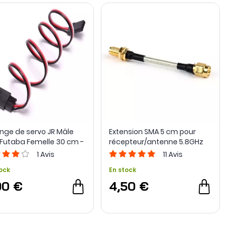
onge de servo JR Mâle
Extension SMA 5 cm pour
 Futaba Femelle 30 cm -
récepteur/antenne 5.8GHz
dyToSky
1
Avis
11
Avis
ock
En stock
90 €
4,50 €