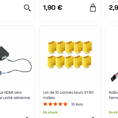
1,90 €
2,
ur HDMI vers
Lot de 10 connecteurs XT60
Rall
r unité aérienne
mâles
feme
Rea
10
Avis
En stock
En st