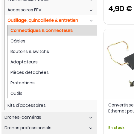
4,90 €
Accessoires FPV
Outillage, quincaillerie & entretien
Connectiques & connecteurs
Câbles
Boutons & switchs
Adaptateurs
Pièces détachées
Protections
Outils
Convertisse
Kits d'accessoires
Ethernet pou
- SIYI
Drones-caméras
Drones professionnels
En stock