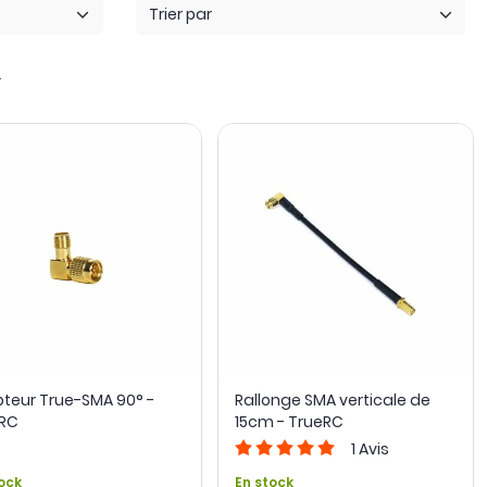
Trier par
age d’un servo, un
pigtail U.FL vers SMA ou RP-SMA
relie une
2
teur True-SMA 90° -
Rallonge SMA verticale de
RC
15cm - TrueRC
1
Avis
ock
En stock