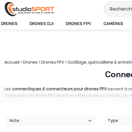
Stock en temps réel
DRONES
DRONES DJI
DRONES FPV
CAMÉRAS
Accueil
>
Drones
>
Drones FPV
>
Outillage, quincaillerie & entret
Connec
Les
connectiques & connecteurs pour drones FPV
servent à c
compacte. Un drone FPV réunit en effet plusieurs circuits qu
Le connecteur constitue le point de jonction du câblage. st
notamment de raccorder une batterie, un chargeur ou l’ali
branchement des configurations les plus puissantes.
Note
Type
L’adaptateur intervient lorsque les deux équipements sont d
communiquer deux formats d’alimentation sans remplacer leurs 