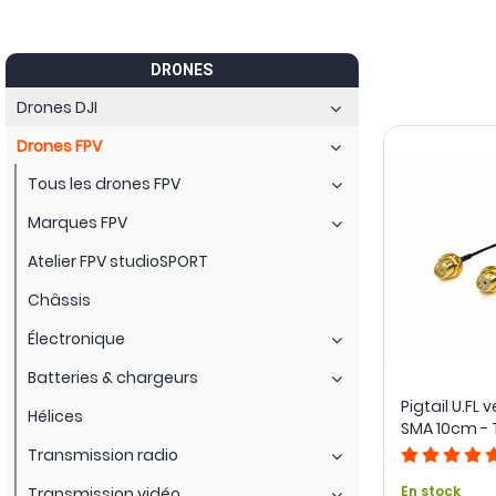
Ethernet pour l’intégrer à un système vidéo compatible.
Enfin, rallonges, renvois et pigtails déplacent la connexion jus
DRONES
antenne à son émetteur, tandis qu’un renvoi USB-C peut évit
Drones DJI
Drones FPV
Tous les drones FPV
Marques FPV
Atelier FPV studioSPORT
Châssis
Électronique
Batteries & chargeurs
Pigtail U.FL 
Hélices
SMA 10cm - 
Transmission radio
En stock
Transmission vidéo