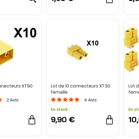
onnecteurs XT90
Lot de 10 connecteurs XT30
Lot 
femelle
feme
2
Avis
4
Avis
En stock
En st
€
9,90 €
10