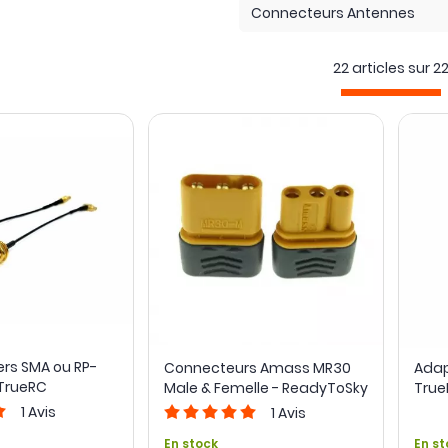
Connecteurs Antennes
qu’à l’endroit où elle devient utile. Une rallonge prolonge le câbl
er de démonter la frame pour accéder au contrôleur de vol.
22 articles sur
2
vers SMA ou RP-
Connecteurs Amass MR30
Adap
TrueRC
Male & Femelle - ReadyToSky
True
1
Avis
1
Avis
En stock
En st