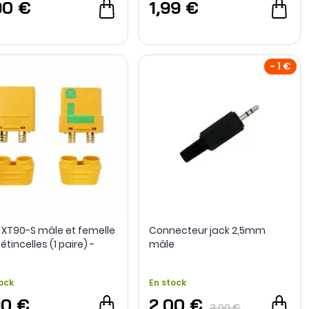
90 €
1,99 €
- 1 €
e XT90-S mâle et femelle
Connecteur jack 2,5mm
étincelles (1 paire) -
mâle
ss
ock
En stock
90 €
2,00 €
3,00 €