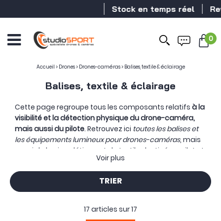
Stock en temps réel
Revend
0
Accueil
>
Drones
>
Drones-caméras
>
Balises, textile & éclairage
Balises, textile & éclairage
Cette page regroupe tous les composants relatifs
à la
visibilité et la détection physique du drone-caméra,
mais aussi du pilote
. Retrouvez ici
toutes les balises et
les équipements lumineux pour drones-caméras
, mais
aussi de la signalétique et du textile destiné au pilote !
Voir plus
En France, un drone au-delà d'un certain poids doit
émettre son
signalement électronique
, la balise drone
TRIER
diffuse identifiant et position, en cohérence avec
l'enregistrement de l'appareil sur AlphaTango. Pour
répérer physiquement le drone-caméra, studioSPORT
17 articles sur
17
propose également des équipements lumineux type