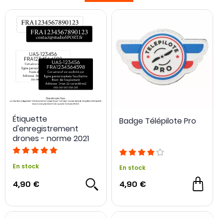
LEDs pour réupérer le drone.
Également, la visibilité physique complète est
essentielle. L'individu, dans son rôle de pilote de drone
est concentré sur le manoeuvrage dudit drone-
caméra. Pour ne pas être pertubé, il est souvent munis
de vêtements démontrant sa condition de pilote, ce
qui fait que l'on risque moins de le déranger.
Étiquette
Badge Télépilote Pro
d'enregistrement
drones - norme 2021
En stock
En stock
4,90 €
4,90 €