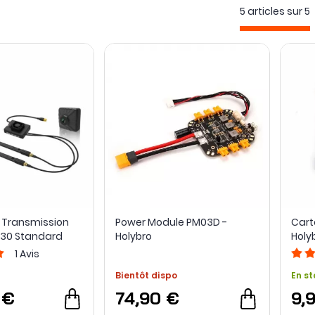
5 articles sur
5
 d’alimentation Holybro
, ainsi que lds
GPS de cette même marq
rculer l’image entre la caméra, la liaison radio et un écran exte
 Transmission
Power Module PM03D -
Cart
M30 Standard
Holybro
Holy
I
1
Avis
Bientôt dispo
En st
 €
74,90 €
9,