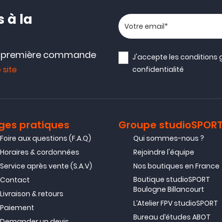
 à la
Votre adresse email
e première commande
J'accepte les
conditions 
 site
confidentialité
ges pratiques
Groupe studioSPOR
Foire aux questions (F.A.Q)
Qui sommes-nous ?
Horaires & cordonnées
Rejoindre l'équipe
Service après vente (S.A.V)
Nos boutiques en France
Boutique studioSPORT
Contact
Boulogne Billancourt
Livraison & retours
L’Atelier FPV studioSPORT
Paiement
Bureau d’études ABOT
Demander un devis