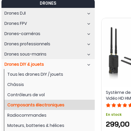
DRONES
embarqué ou de nouveaux échanges de données.
Drones DJI
La catégorie a déjà accueilli des solutions comme les
modules
Récepteurs, émetteurs et convertisseurs peuvent alors faire ci
Drones FPV
Drones-caméras
Drones professionnels
Drones sous-marins
Drones DIY & jouets
Tous les drones DIY / jouets
Châssis
Système de
Contrôleurs de vol
Vidéo HD H
Combo - SIY
Composants électroniques
En stock
Radiocommandes
299,00
Moteurs, batteries & hélices