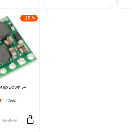
-20 %
Step Down 5v
1
Avis
19,90 €