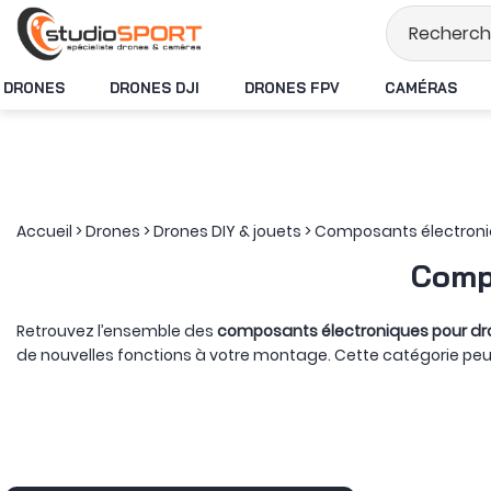
Stock en temps ré
DRONES
DRONES DJI
DRONES FPV
CAMÉRAS
Accueil
>
Drones
>
Drones DIY & jouets
>
Composants électron
Comp
Retrouvez l’ensemble des
composants électroniques pour dr
de nouvelles fonctions à votre montage. Cette catégorie peut
systèmes de communication.
Du côté de l’alimentation, un
régulateur de tension pour drone
composants, tandis qu’un module de puissance peut aussi me
Pour le positionnement, un
module GPS
indique la position de 
ID peuvent également diffuser les informations d’identifica