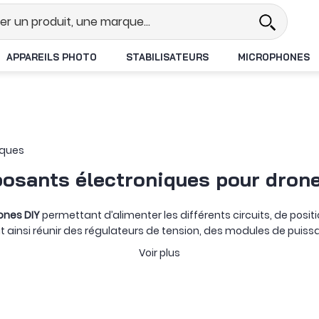
el
Revendeur DJI N°1 en France
APPAREILS PHOTO
STABILISATEURS
MICROPHONES
iques
osants électroniques pour drone
ones DIY
permettant d’alimenter les différents circuits, de posi
 ainsi réunir des régulateurs de tension, des modules de puissa
Voir plus
 DIY
abaisse le courant fourni par la batterie pour alimenter un ap
surer la tension de la batterie et la consommation du montage
la machine, alors qu’une solution RTK pousse la précision beaucou
tion du drone, tandis que des cartes de calcul et des modules 