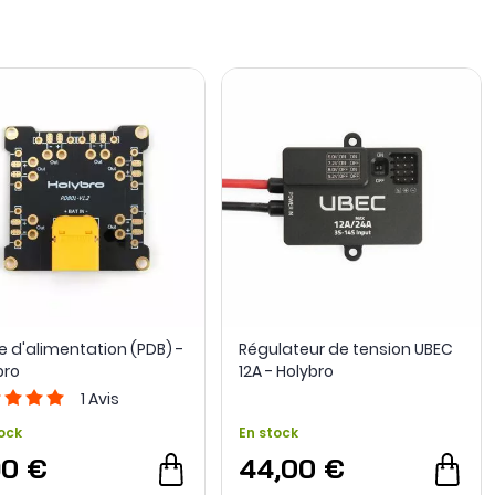
ue
, mais aussi des
systèmes de transmission vidéo SIYI
.
rne.
e d'alimentation (PDB) -
Régulateur de tension UBEC
bro
12A - Holybro
1
Avis
ock
En stock
90 €
44,00 €