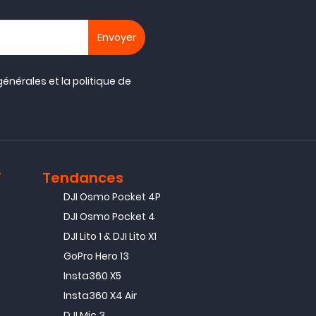
générales
et la
politique de
T
Tendances
DJI Osmo Pocket 4P
DJI Osmo Pocket 4
DJI Lito 1 & DJI Lito X1
GoPro Hero 13
Insta360 X5
Insta360 X4 Air
DJI Mic 3