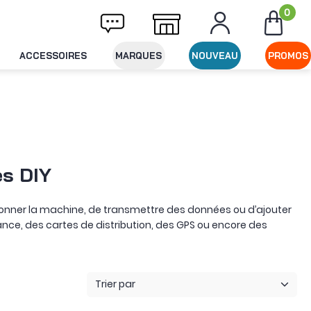
0
Livraison offerte dès 49€ d'achat
Expédit
ACCESSOIRES
MARQUES
NOUVEAU
PROMOS
s DIY
tionner la machine, de transmettre des données ou d’ajouter
nce, des cartes de distribution, des GPS ou encore des
pareil plus sensible. Une carte PDB le distribue entre plusieurs
 pour transmettre ces informations au contrôleur de vol.
Trier par
p plus loin pour les projets qui l’exigent. Des balises Remote
de communication permettent d’ajouter du traitement