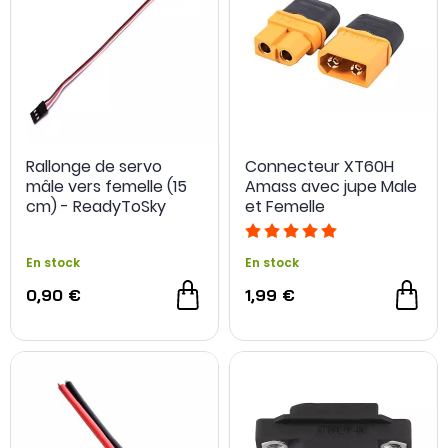
Rallonge de servo
Connecteur XT60H
mâle vers femelle (15
Amass avec jupe Male
cm) - ReadyToSky
et Femelle
En stock
En stock
0,90 €
1,99 €