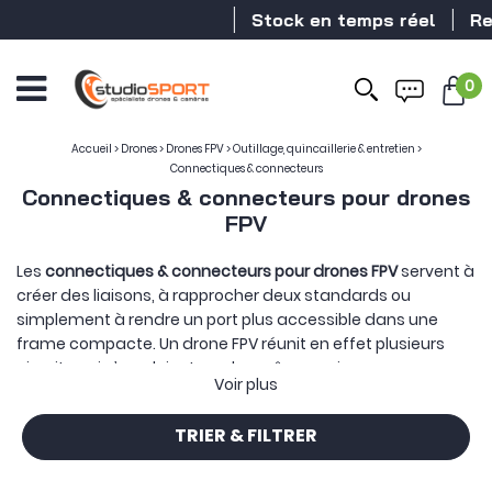
Stock en temps réel
Revend
0
Accueil
>
Drones
>
Drones FPV
>
Outillage, quincaillerie & entretien
>
Connectiques & connecteurs
Connectiques & connecteurs pour drones
FPV
Les
connectiques & connecteurs pour drones FPV
servent à
créer des liaisons, à rapprocher deux standards ou
simplement à rendre un port plus accessible dans une
frame compacte. Un drone FPV réunit en effet plusieurs
circuits qui n’emploient pas les mêmes prises :
Voir plus
alimentation, servos, transmission vidéo, antennes ou
programmation.
TRIER & FILTRER
Le connecteur constitue le point de jonction du câblage.
studioSPORT vous propose des
connecteurs XT30, XT60 et