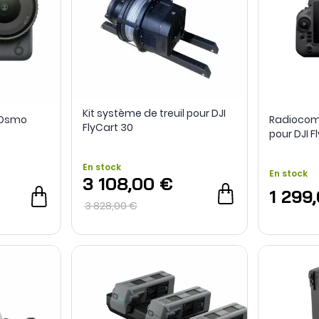
Kit système de treuil pour DJI
 Osmo
Radiocom
FlyCart 30
pour DJI Fl
Delivery
En stock
En stock
3 108,00 €
1 299
3 828,00 €