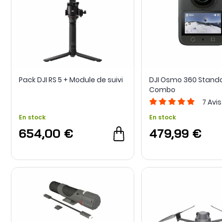
Pack DJI RS 5 + Module de suivi
DJI Osmo 360 Stand
Combo
7
Avis
En stock
En stock
654,00 €
479,99 €