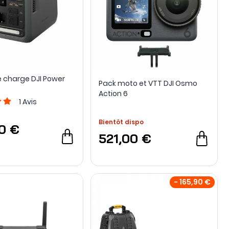
e charge DJI Power
Pack moto et VTT DJI Osmo
Action 6
1
Avis
Bientôt dispo
0 €
521,00 €
- 165,90 €