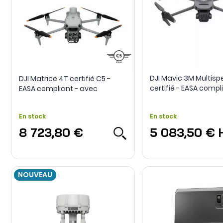
DJI Mavic 3M Multisp
DJI Matrice 4T certifié C5 -
certifié - EASA compl
EASA compliant - avec
parachute Dronavia
En stock
En stock
8 723,80 €
5 083,50 €
NOUVEAU