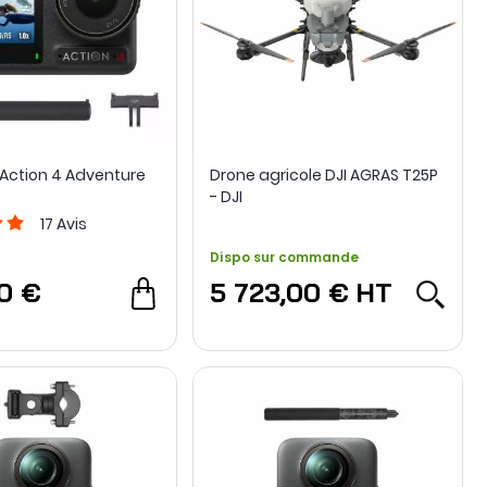
Action 4 Adventure
Drone agricole DJI AGRAS T25P
- DJI
17
Avis
Dispo sur commande
0 €
5 723,00 €
HT