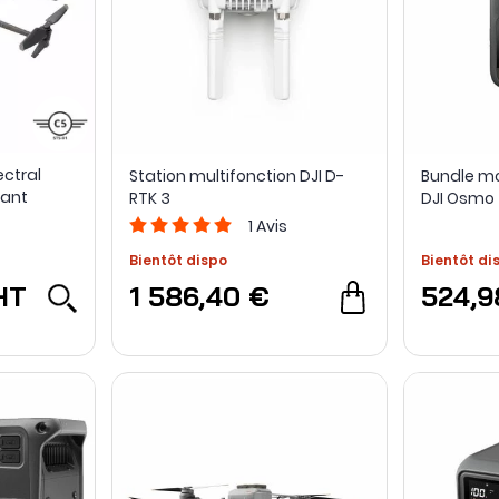
ectral
Station multifonction DJI D-
Bundle mo
iant
RTK 3
DJI Osmo
1
Avis
Bientôt dispo
Bientôt di
HT
1 586,40 €
524,9