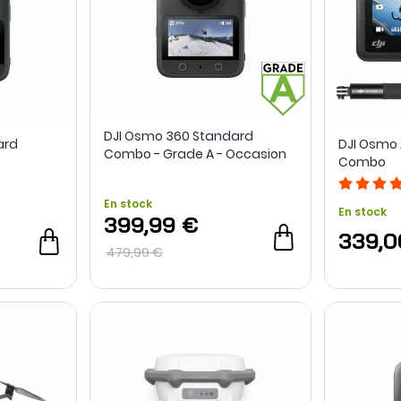
DJI Osmo 360 Standard
ard
DJI Osmo 
Combo - Grade A - Occasion
Combo
En stock
En stock
399,99 €
339,0
479,99 €