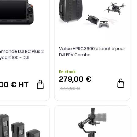
Valise HPRC3600 étanche pour
mande DJI RC Plus 2
DJI FPV Combo
ycart 100 - DJI
En stock
279,00 €
,00 €
HT
444,90 €