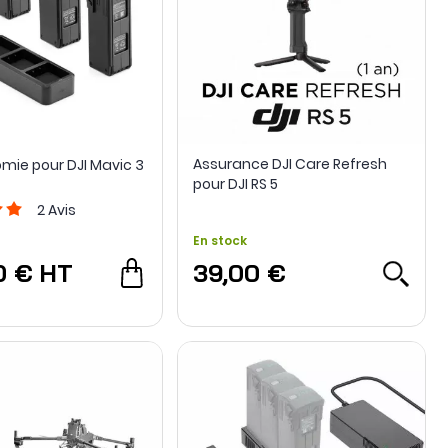
Assurance DJI Care Refresh
omie pour DJI Mavic 3
pour DJI RS 5
2
Avis
En stock
0 €
HT
39,00 €