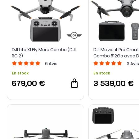
DJI Lito X1 Fly More Combo (DJI
DJI Mavic 4 Pro Creat
RC 2)
Combo 512Go avec DJ
6
Avis
3
Avis
En stock
En stock
679,00 €
3 539,00 €