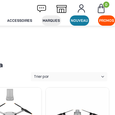
0
ison offerte dès 49€ d'achat
Expédition le
ACCESSOIRES
MARQUES
NOUVEAU
PROMOS
a
Trier par