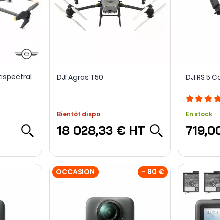
tispectral
DJI Agras T50
DJI RS 5 
Bientôt dispo
En stock
18 028,33 €
HT
719,0
OCCASION
- 80 €