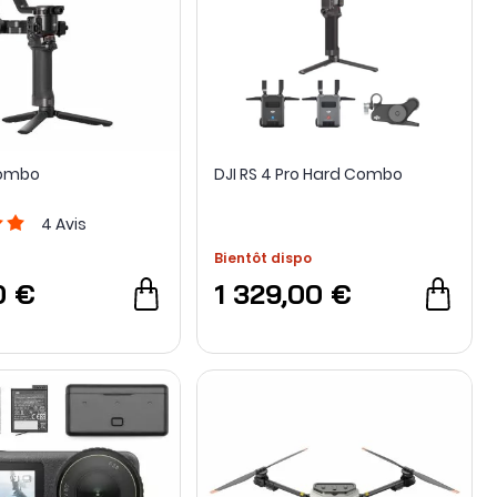
Combo
DJI RS 4 Pro Hard Combo
4
Avis
Bientôt dispo
0 €
1 329,00 €