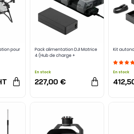
ation pour
Pack alimentation DJI Matrice
Kit auton
4 (Hub de charge +
Adaptateur)
En stock
En stock
HT
227,00 €
412,5