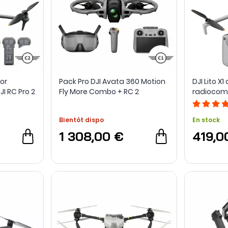
or
Pack Pro DJI Avata 360 Motion
DJI Lito X1
I RC Pro 2
Fly More Combo + RC 2
radioco
Bientôt dispo
En stock
1 308,00 €
419,0