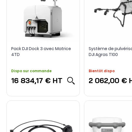
Pack DJI Dock 3 avec Matrice
Système de pulvéris
4TD
DJI Agras T100
Dispo sur commande
Bientôt dispo
16 834,17 €
HT
2 062,00 €