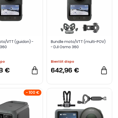
to/VTT (guidon) -
Bundle moto/VTT (multi-POV)
 360
- DJI Osmo 360
spo
Bientôt dispo
8 €
642,96 €
- 100 €