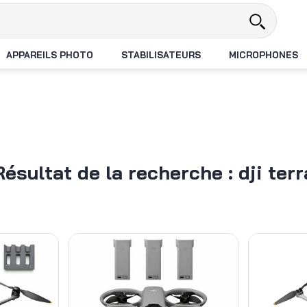
Revendeur DJI N°1 en France
Livra
APPAREILS PHOTO
STABILISATEURS
MICROPHONES
Résultat de la recherche : dji terr