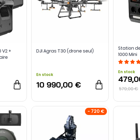
Station d
0 V2 +
DJI Agras T30 (drone seul)
1000 Mini
aire
En stock
En stock
479,0
10 990,00 €
579,00 €
- 720 €