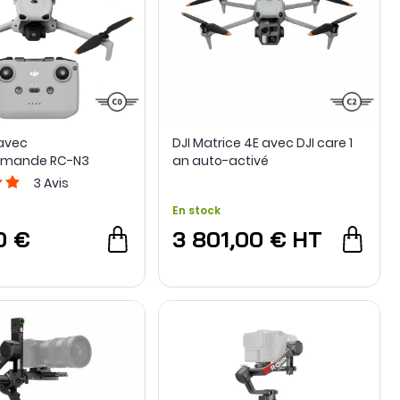
 avec
DJI Matrice 4E avec DJI care 1
mmande RC-N3
an auto-activé
3
Avis
En stock
0 €
3 801,00 €
HT