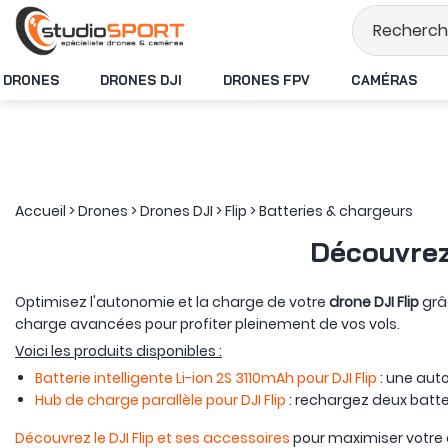
Stock en temps rée
DRONES
DRONES DJI
DRONES FPV
CAMÉRAS
Accueil
>
Drones
>
Drones DJI
>
Flip
>
Batteries & chargeurs
Découvrez 
Optimisez l'autonomie et la charge de votre
drone DJI Flip
grâ
charge avancées pour profiter pleinement de vos vols.
Voici les produits disponibles :
Batterie intelligente Li-ion 2S 3110mAh pour DJI Flip
: une aut
Hub de charge parallèle pour DJI Flip
: rechargez deux batte
Découvrez le DJI Flip et ses accessoires
pour maximiser votre 