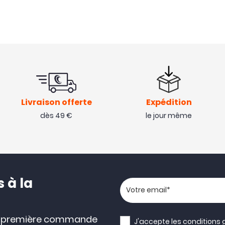
Livraison offerte
Expédition
dès 49 €
le jour même
 à la
Votre adresse email
e première commande
J'accepte les
conditions 