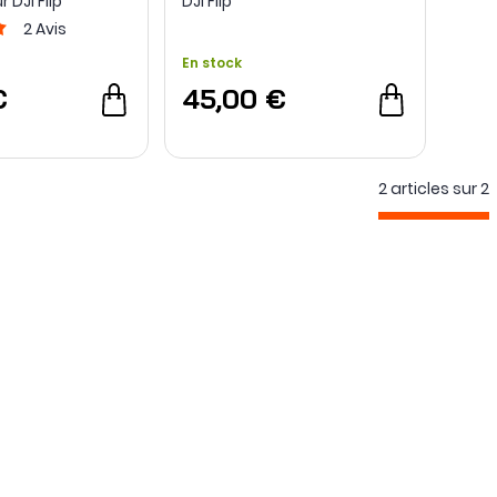
 DJI Flip
DJI Flip
2
Avis
En stock
€
45,00 €
2 articles sur
2