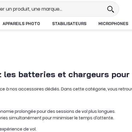
l
Revendeur DJI N°1 en France
L
APPAREILS PHOTO
STABILISATEURS
MICROPHONES
les batteries et chargeurs pour 
ce à nos accessoires dédiés. Dans cette catégorie, vous retro
onomie prolongée pour des sessions de vol plus longues.
ries simultanément pour minimiser le temps d’attente.
expérience de vol.