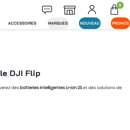
0
ivraison offerte dès 49€ d'achat
Expéditio
ACCESSOIRES
MARQUES
NOUVEAU
PROMOS
le DJI Flip
uverez des
batteries intelligentes Li-ion 2S
et des solutions de