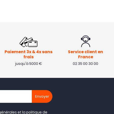
Paiement 3x & 4x sans
Service client en
frais
France
jusqu'à 5000 €
02 35 00 30 00
générales
et la
politique de