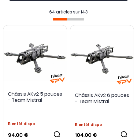
Retrouvez
les plus grandes marques
et des frames
emblématiques. Ainsi, vous aurez le choix parmi les
64 articles sur
143
marques suivantes :
Flywoo
,
Diatone
,
BetaFPV
, HLGRC,
Team Black Sheep, etc ...
Châssis AKv2 5 pouces
Châssis AKv2 6 pouces
- Team Mistral
- Team Mistral
Bientôt dispo
Bientôt dispo
94,00 €
104,00 €