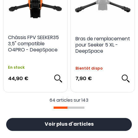
Châssis FPV SEEKER35
Bras de remplacement
3,5" compatible
pour Seeker 5 XL -
NOUVEAU
O4PRO - DeepSpace
DeepSpace
En stock
Bientôt dispo
44,90 €
7,90 €
64 articles sur
143
Voir plus d'articles