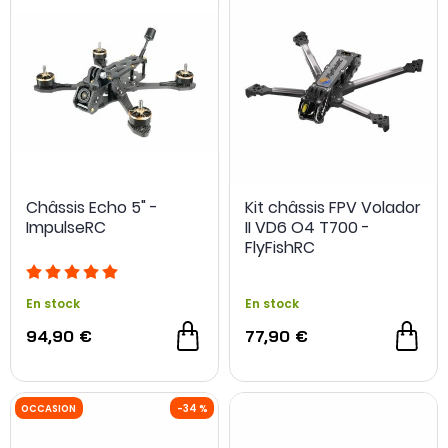
Châssis Echo 5" -
Kit châssis FPV Volador
ImpulseRC
II VD6 O4 T700 -
FlyFishRC
En stock
En stock
94,90 €
77,90 €