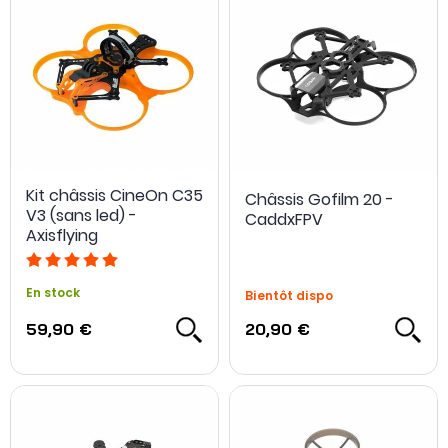
Kit châssis CineOn C35
Châssis Gofilm 20 -
V3 (sans led) -
CaddxFPV
Axisflying
En stock
Bientôt dispo
59,90 €
20,90 €