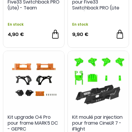
Five33 Switchback PRO
pour Five33
(Lite) - Team
Switchback PRO (Lite
BlackSheep
Arms) - Team
BlackSheep
En stock
En stock
4,90 €
9,90 €
- 11 €
Kit upgrade O4 Pro
Kit moulé par injection
pour frame MARK5 DC
pour frame CineLR 7 -
- GEPRC
iFlight