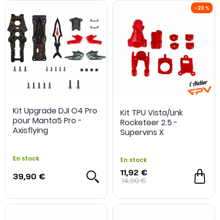
Kit Upgrade DJI O4 Pro
Kit TPU Vista/Link
pour Manta5 Pro -
Rocketeer 2.5 -
Axisflying
Supervins X
studioSPORT
En stock
En stock
11,92 €
39,90 €
14,90 €