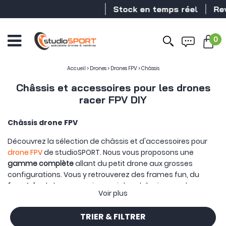
Stock en temps réel
Revendeur D
0
Accueil
>
Drones
>
Drones FPV
>
Châssis
Châssis et accessoires pour les drones
racer FPV DIY
Châssis drone FPV
Découvrez la sélection de châssis et d'accessoires pour
drone FPV
de studioSPORT. Nous vous proposons une
gamme complète
allant du petit drone aux grosses
configurations. Vous y retrouverez des frames fun, du
freestyle
, de la
race
mais aussi des châssis pour du
Voir plus
cinématique
. Afin de sélectionner votre châssis, vous
devez pensez à votre conception et aux
composants
que
TRIER & FILTRER
vous y associerez.