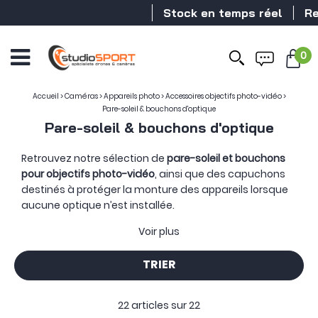
Stock en temps réel
Revend
0
Accueil
>
Caméras
>
Appareils photo
>
Accessoires objectifs photo-vidéo
>
Pare-soleil & bouchons d'optique
Pare-soleil & bouchons d'optique
Retrouvez notre sélection de
pare-soleil et bouchons
pour objectifs photo-vidéo
, ainsi que des capuchons
destinés à protéger la monture des appareils lorsque
aucune optique n’est installée.
Les pare-soleil accompagnent l’objectif pendant la
Voir plus
prise de vue, tandis que les bouchons ferment et
protègent ses surfaces sensibles lors du transport ou
TRIER
du rangement.
Placé autour de la lentille frontale, le pare-soleil limite
22 articles sur
22
l’arrivée de lumières latérales indésirables et forme