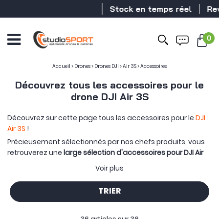
Stock en temps réel
Revendeur
0
Accueil
>
Drones
>
Drones DJI
>
Air 3S
>
Accessoires
Découvrez tous les accessoires pour le
drone DJI Air 3S
Découvrez sur cette page tous les accessoires pour le
DJI
Air 3S
!
Précieusement sélectionnés par nos chefs produits, vous
retrouverez une
large sélection d'accessoires pour DJI Air
3S
:
assurance DJI Care
, support pour tablette, accessoires
Voir plus
de radiocommande, câbles de connexion, pistes de
décollage/atterrissage, protection d'hélices…
TRIER
Qu'ils soient des
accessoires officiels DJI
ou compatibles
avec le drone, ces accessoires sont conçus pour étendre