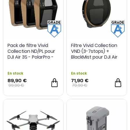
Pack de filtre Vivid
Filtre Vivid Collection
Collection ND/PL pour
VND (3-7stops) +
DJI Air 3S - PolarPro -
BlackMist pour DJI Air
Grade A+ -
3S - PolarPro - Grade
Reconditionné
A+ - Reconditionné
En stock
En stock
89,90 €
71,90 €
99,90 €
79,90 €
OCCASION
- 10 €
OCCASION