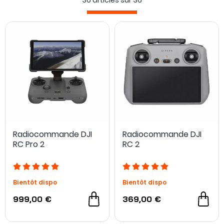
36 articles sur
36
l'utilisation du DJI Air 3S. Si vous recherchez des
filtres
correctifs
pour améliorer la qualité vidéos de votre DJI Air
3S, suivez le lien précédent !
Radiocommande DJI
Radiocommande DJI
RC Pro 2
RC 2
Bientôt dispo
Bientôt dispo
999,00 €
369,00 €