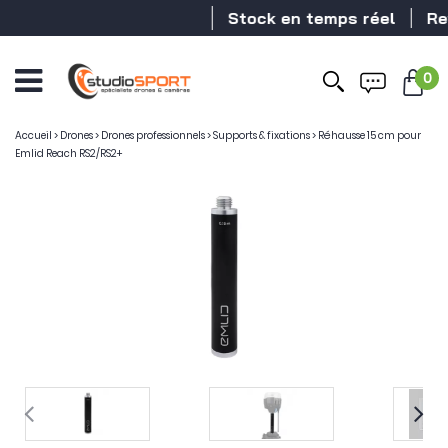
Stock en temps réel
Reve
0
Accueil
>
Drones
>
Drones professionnels
>
Supports & fixations
>
Réhausse 15 cm pour
Emlid Reach RS2/RS2+