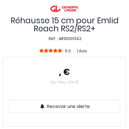
Réhausse 15 cm pour Emlid
Reach RS2/RS2+
Réf. :
AR10001342
5.0
1 Avis
,
€
au lieu de
€
Recevoir une alerte