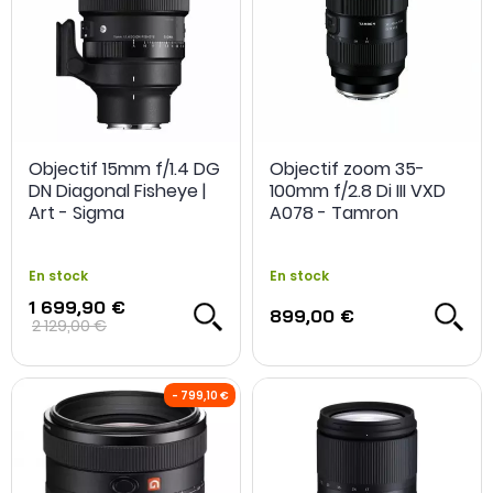
-200€ téléconvert
Objectif 15mm f/1.4 DG
Objectif zoom 35-
DN Diagonal Fisheye |
100mm f/2.8 Di III VXD
Art - Sigma
A078 - Tamron
En stock
En stock
1 699,90 €
899,00 €
2 129,00 €