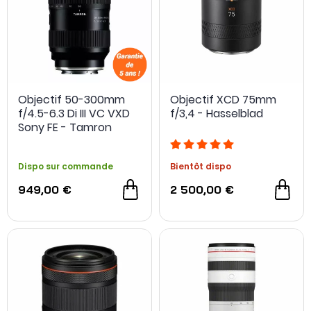
Objectif 50-300mm
Objectif XCD 75mm
f/4.5-6.3 Di III VC VXD
f/3,4 - Hasselblad
OCCASION
Sony FE - Tamron
Dispo sur commande
Bientôt dispo
949,00 €
2 500,00 €