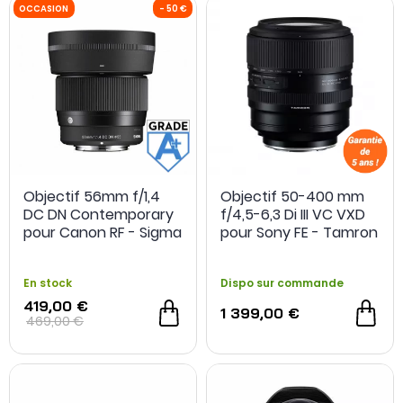
Objectif 56mm f/1,4
Objectif 50-400 mm
DC DN Contemporary
f/4,5-6,3 Di III VC VXD
pour Canon RF - Sigma
pour Sony FE - Tamron
- Grade A+ -
Reconditionné
En stock
Dispo sur commande
419,00 €
1 399,00 €
469,00 €
-200€ achat cumul