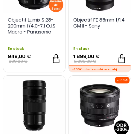
Objectif Lumix S 28-
Objectif FE 85mm f/1.4
200mm f/4.0-7.1 O.I.S
GM II - Sony
Macro - Panasonic
En stock
En stock
949,00 €
1 899,00 €
999,00 €
2 099,00 €