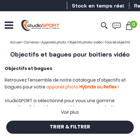
Stock en temps réel
Revendeur 
0
Accueil
>
Caméras
>
Appareils photo
>
Objectifs photo-vidéo
>
Tous les objectifs
Objectifs et bagues pour boitiers vidéo
Objectifs et bagues
Retrouvez l'ensemble de notre catalogue d'objectifs et
bagues pour votre
appareil photo
Hybride ou Reflex
!
studioSPORT a sélectionné pour vous une gamme
complète d'objectifs compatibles avec votre boîtier
Voir plus
Panasonic
,
Nikon
,
Canon
,
Sony
,
Fujifilm
,
Nikon
,
Hasselblad
,
Olympus
et plus encore !
TRIER & FILTRER
Profitez d'objectifs pour
plein format, micro4/3, APS-C ou
encore moyen format
pour s'adapter à votre appareil.