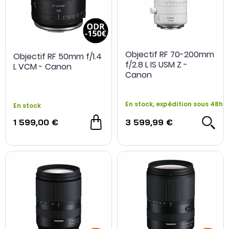
Objectif RF 70-200mm
Objectif RF 50mm f/1.4
f/2.8 L IS USM Z -
L VCM - Canon
Canon
En stock, expédition sous 48h
En stock
OCCASION
- 50 €
1 599,00 €
3 599,99 €