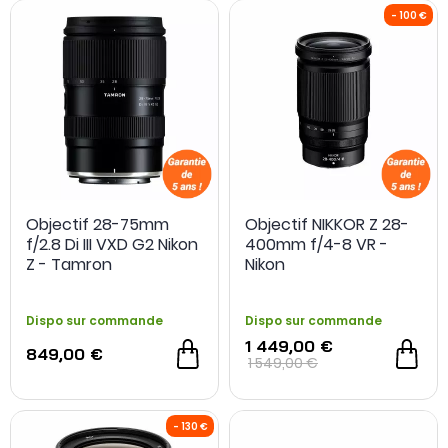
Objectif 28-75mm
Objectif NIKKOR Z 28-
f/2.8 Di III VXD G2 Nikon
400mm f/4-8 VR -
OCCASION
- 50 €
Z - Tamron
Nikon
Dispo sur commande
Dispo sur commande
1 449,00 €
849,00 €
1 549,00 €