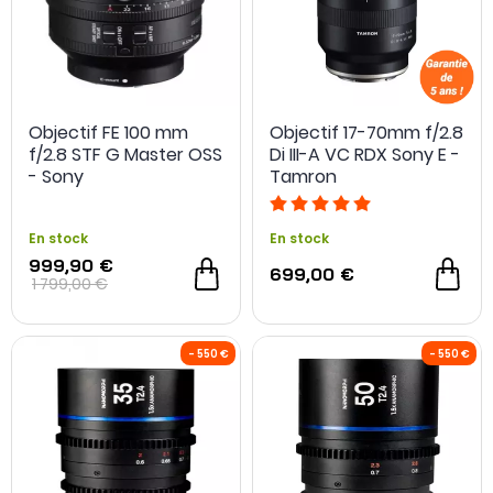
Objectif FE 100 mm
Objectif 17-70mm f/2.8
f/2.8 STF G Master OSS
Di III-A VC RDX Sony E -
- Sony
Tamron
En stock
En stock
999,90 €
699,00 €
1 799,00 €
- 80 €