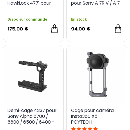
HawkLock 4771 pour
pour Sony A 7R V / A 7
Sony FX3 / FX30 -
IV / A 7S III / A 1 -
SmallRig
SmallRig
Dispo sur commande
En stock
175,00 €
94,00 €
Demi-cage 4337 pour
Cage pour caméra
Sony Alpha 6700 /
Insta360 X5 -
6600 / 6500 / 6400 -
PGYTECH
SmallRig