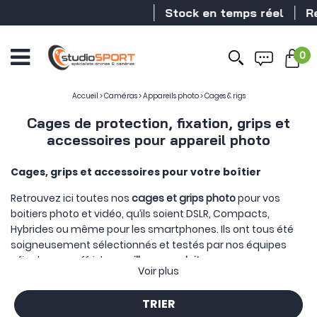
Stock en temps réel
Revendeur DJ
0
Accueil
>
Caméras
>
Appareils photo
>
Cages & rigs
Cages de protection, fixation, grips et
accessoires pour appareil photo
Cages, grips et accessoires pour votre boîtier
Retrouvez ici toutes nos
cages et grips photo
pour vos
boitiers photo et vidéo, qu’ils soient DSLR, Compacts,
Hybrides ou même pour les smartphones. Ils ont tous été
soigneusement sélectionnés et testés par nos équipes
afin de vous offrir les
meilleurs produits
.
Voir plus
Une cage pour votre appareil photo, ou votre smartphone
vous permet, dans un premier temps, de
protéger votre
TRIER
caméra
tout ayant une meilleure prise en main lors de vos