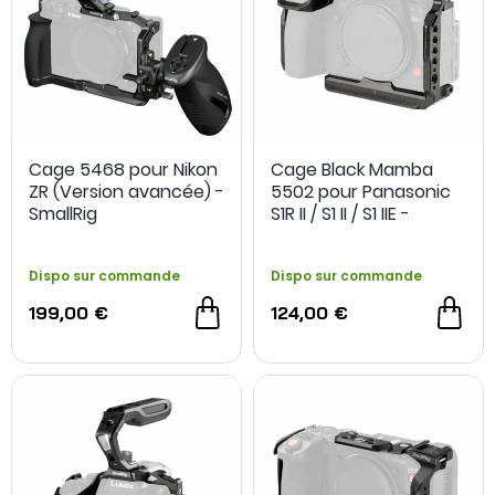
Cage 5468 pour Nikon
Cage Black Mamba
ZR (Version avancée) -
5502 pour Panasonic
SmallRig
S1R II / S1 II / S1 IIE -
SmallRig
Dispo sur commande
Dispo sur commande
199,00 €
124,00 €
NOUVEAU