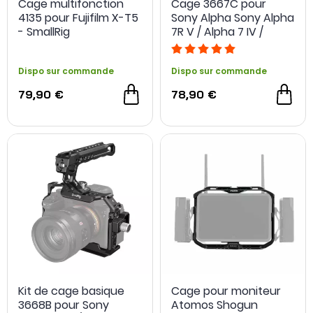
Cage multifonction
Cage 3667C pour
4135 pour Fujifilm X-T5
Sony Alpha Sony Alpha
- SmallRig
7R V / Alpha 7 IV /
Alpha 7S III / Alpha 1 /
Alpha 7R IV - SmallRig
Dispo sur commande
Dispo sur commande
79,90 €
78,90 €
Kit de cage basique
Cage pour moniteur
3668B pour Sony
Atomos Shogun
NOUVEAU