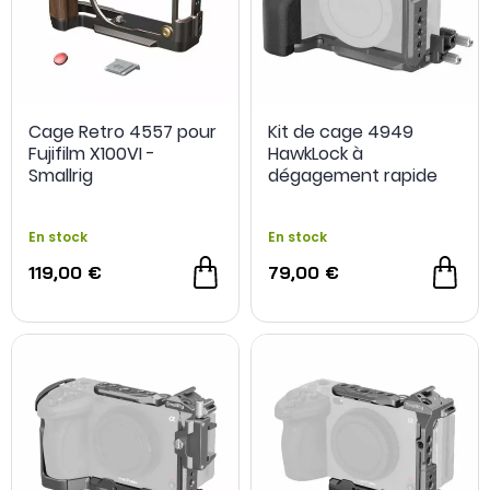
Cage Retro 4557 pour
Kit de cage 4949
Fujifilm X100VI -
HawkLock à
Smallrig
dégagement rapide
pour Sony ZV-E10 II -
SmallRig
En stock
En stock
119,00 €
79,00 €