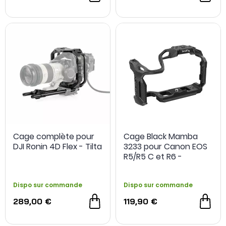
notre
service commercial ici
Cage complète pour
Cage Black Mamba
DJI Ronin 4D Flex - Tilta
3233 pour Canon EOS
R5/R5 C et R6 -
SmallRig
Dispo sur commande
Dispo sur commande
289,00 €
119,90 €