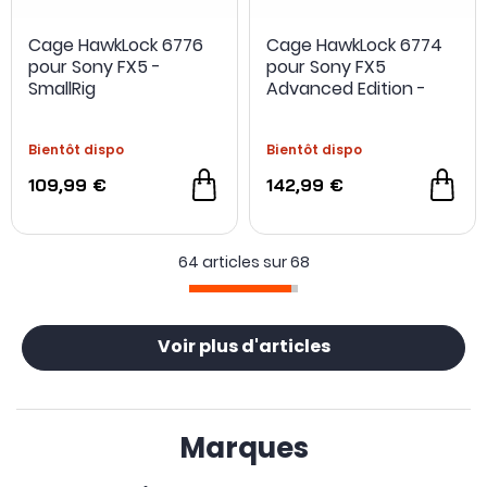
Cage HawkLock 6776
Cage HawkLock 6774
pour Sony FX5 -
pour Sony FX5
NOUVEAU
NOUVEAU
SmallRig
Advanced Edition -
SmallRig
Bientôt dispo
Bientôt dispo
109,99 €
142,99 €
64 articles sur
68
Voir plus d'articles
Marques