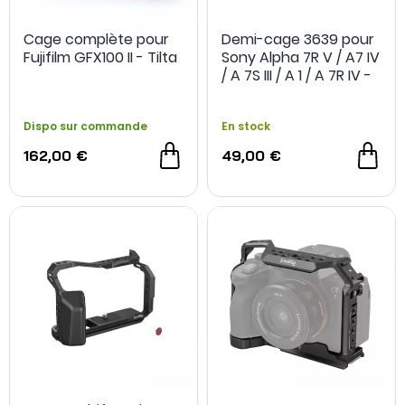
Cage complète pour
Demi-cage 3639 pour
Fujifilm GFX100 II - Tilta
Sony Alpha 7R V / A7 IV
/ A 7S III / A 1 / A 7R IV -
Smallrig
Dispo sur commande
En stock
162,00 €
49,00 €