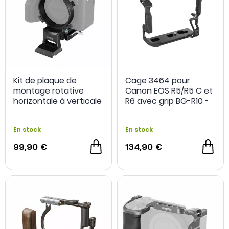
Kit de plaque de
Cage 3464 pour
montage rotative
Canon EOS R5/R5 C et
horizontale à verticale
R6 avec grip BG-R10 -
4244 pour Sony A1 / A7
SmallRig
/ A9 / série FX -
En stock
En stock
SmallRig
99,90 €
134,90 €